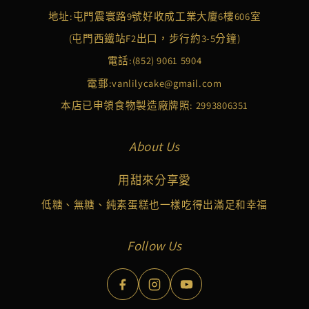
地址:屯門震寰路9號好收成工業大廈6樓606室
(屯門西鐵站F2出口，步行約3-5分鐘)
電話:
(852) 9061 5904
電郵:
vanlilycake@gmail.com
本店已申領食物製造廠牌照: 2993806351
About Us
用甜來分享愛
低糖、無糖、純素蛋糕也一樣吃得出滿足和幸福
Follow Us