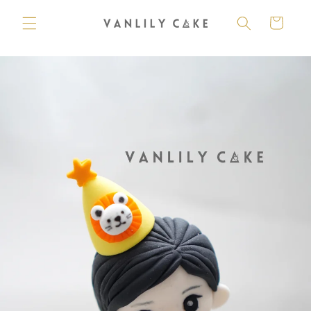
購
跳至內
容
物
車