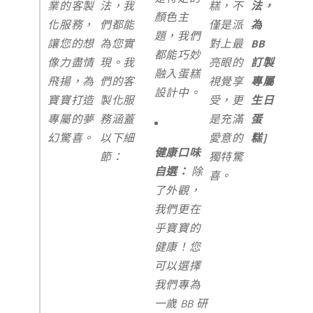
業的客製
法，我
糕，不
法，
顏色主
化服務，
們都能
僅是派
為
題，我們
讓您的想
為您實
對上最
BB
都能巧妙
像力盡情
現。我
亮眼的
訂製
融入蛋糕
飛揚，為
們的客
視覺享
專屬
設計中。
寶寶打造
製化服
受，更
生日
專屬的夢
務涵蓋
是充滿
蛋
幻驚喜。
以下細
愛意的
糕]
健康口味
節：
獨特驚
自選：
除
喜。
了外觀，
我們更在
乎寶寶的
健康！您
可以選擇
我們專為
一歲 BB 研