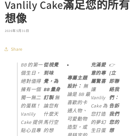
Vanlily Cake滿足您的所有
想像
2026年5月31日
Share
BB 的第一
從視覺
充滿愛
👉
個生日，
到味
意的專
[立
專屬主題
絕對值得
覺，為
屬驚喜
即聯
設計：
無
擁有一個
BB 量身
讓
絡我
論是 BB 最
獨一無二
訂製
無
Vanlily
們：
喜歡的卡
的蛋糕！
論您有
Cake 為
告訴
通人物、
Vanlily
什麼天
您打造
我們
可愛動物
Cake 提供
馬行空
的夢幻
您的
造型，或
貼心且專
的想
生日蛋
想
是特定的