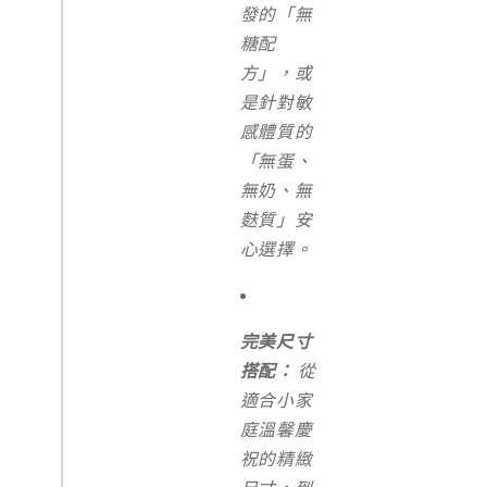
發的「無
糖配
方」，或
是針對敏
感體質的
「無蛋、
無奶、無
麩質」安
心選擇。
完美尺寸
搭配：
從
適合小家
庭溫馨慶
祝的精緻