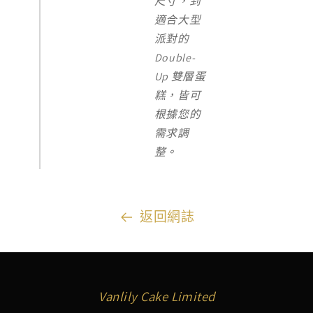
尺寸，到
適合大型
派對的
Double-
Up 雙層蛋
糕，皆可
根據您的
需求調
整。
返回網誌
Vanlily Cake Limited