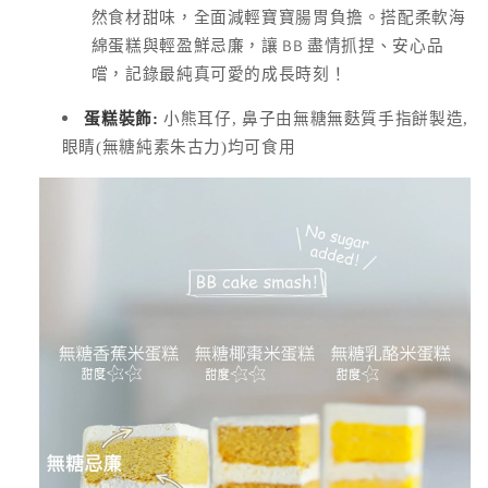
貨
然食材甜味，全面減輕寶寶腸胃負擔。搭配柔軟海
單
綿蛋糕與輕盈鮮忌廉，讓 BB 盡情抓捏、安心品
位
嚐，記錄最純真可愛的成長時刻！
(SKU):
蛋糕裝飾:
小熊耳仔, 鼻子由無糖無麩質手指餅製造,
眼睛(無糖純素朱古力)均可食用