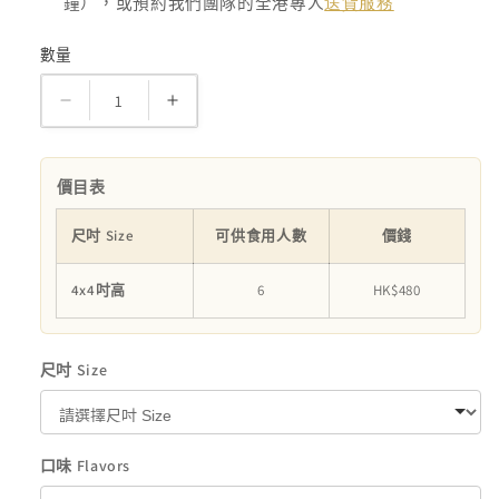
鐘），或預約我們團隊的全港專人
送貨服務
數量
數
量
無
無
糖
糖
小
小
價目表
白
白
熊
熊
尺吋 Size
可供食用人數
價錢
蛋
蛋
4x4吋高
6
HK$480
糕
糕
CAKE
CAKE
SMASH
SMASH
尺吋 Size
數
數
量
量
減
增
少
加
口味 Flavors