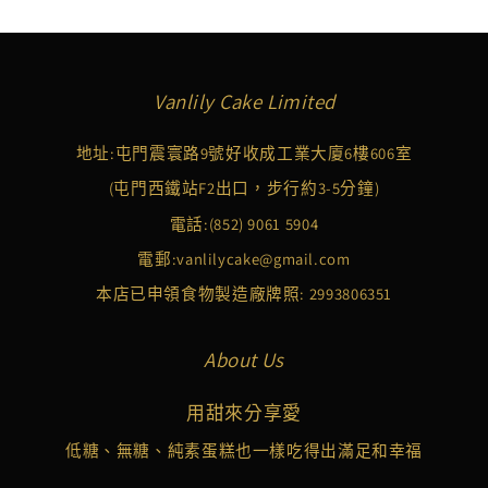
Vanlily Cake Limited
地址:屯門震寰路9號好收成工業大廈6樓606室
(屯門西鐵站F2出口，步行約3-5分鐘)
電話:
(852) 9061 5904
電郵:
vanlilycake@gmail.com
本店已申領食物製造廠牌照: 2993806351
About Us
用甜來分享愛
低糖、無糖、純素蛋糕也一樣吃得出滿足和幸福