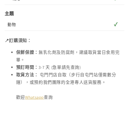
主題
✓
動物
📍訂購須知：
保鮮保證：
無乳化劑及防腐劑，建議取貨當日食用完
畢。
預訂時間：
3-7 天 (急單請先查詢)
取貨方法：
屯門門店自取（步行自屯門站僅需數分
鐘），或預約我們團隊的全港專人送貨服務。
歡迎
Whatsapp
查詢