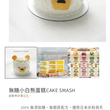
在
互
動
視
窗
中
開
啟
多
媒
無糖小白熊蛋糕CAKE SMASH
體
檔
結帳時計算
運費
。
案
1
存
100% 無添加糖、無麩質配方，選用日本米粉與天