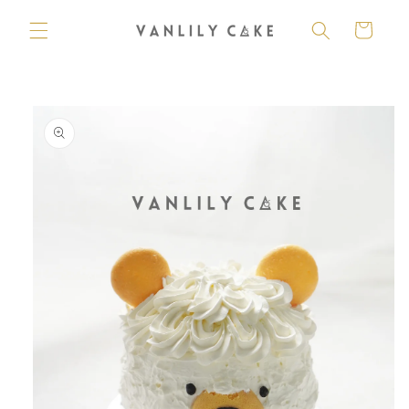
購
跳至內
容
物
車
略過產
品資訊