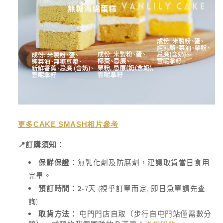
更多
CAKE SMASH
相片參考
📍
訂購須知：
保鮮保證：
無乳化劑及防腐劑，建議取貨當日食用
完畢。
-7
(
,
預訂時間：2
天
視乎訂單而定
即日急單請先查
)
詢
取貨方法：
屯門門店自取（步行自屯門站僅需數分