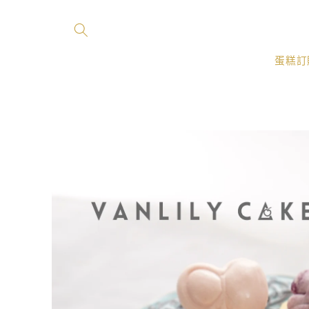
跳至內
容
蛋糕訂
略過產
品資訊