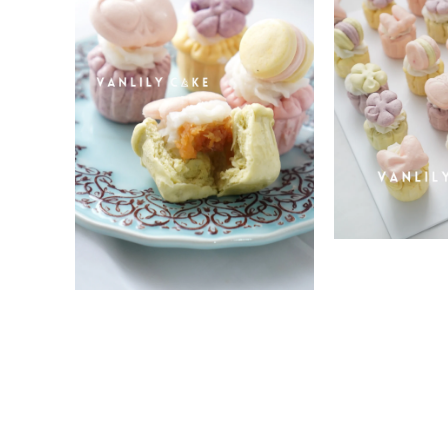
窗
中
開
啟
多
媒
體
檔
案
1
在
互
動
在
視
互
窗
動
中
視
開
窗
啟
中
多
開
媒
啟
體