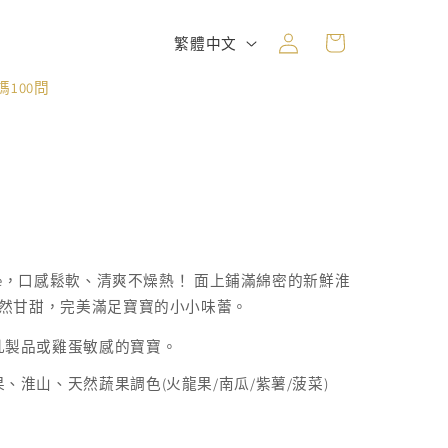
購
登
語
物
繁體中文
入
言
車
100問
ake，口感鬆軟、清爽不燥熱！ 面上鋪滿綿密的新鮮淮
天然甘甜，完美滿足寶寶的小小味蕾。
乳製品或雞蛋敏感的寶寶。
淮山、天然蔬果調色(火龍果/南瓜/紫薯/菠菜)