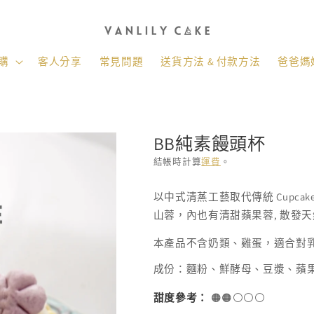
購
客人分享
常見問題
送貨方法 & 付款方法
爸爸媽媽
BB純素饅頭杯
結帳時計算
運費
。
存
以中式清蒸工藝取代傳統 Cupc
貨
山蓉，內也有清甜蘋果蓉, 散發
單
位
本產品不含奶類、雞蛋，適合對
(SKU):
成份：麵粉、鮮酵母、豆漿、蘋果、
甜度參考：
🟠🟠⚪️⚪️⚪️