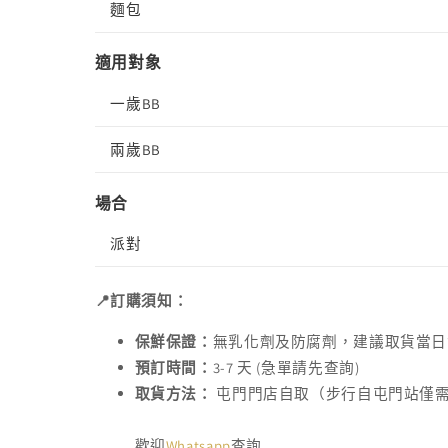
麵包
適用對象
一歲BB
兩歲BB
場合
派對
📍訂購須知：
保鮮保證：
無乳化劑及防腐劑，建議取貨當日
預訂時間：
3-7 天 (急單請先查詢)
取貨方法：
屯門門店自取（步行自屯門站僅
歡迎
Whatsapp
查詢