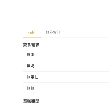
多
檔
媒
案
體
3
檔
案
2
描述
額外資訊
飲食需求
無蛋
無奶
無果仁
無糖
蛋糕類型