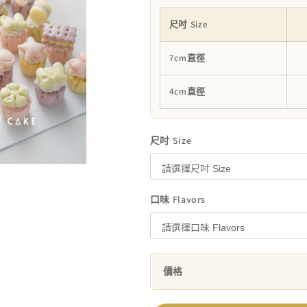
饅
饅
頭
頭
尺吋 Size
杯
杯
數
數
7cm直徑
量
量
4cm直徑
減
增
少
加
尺吋 Size
口味 Flavors
價格