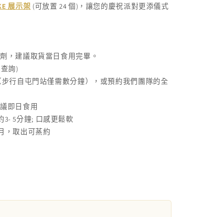
KE 展示架
(可放置 24 個)，讓您的慶祝派對更添儀式
腐劑，建議取貨當日食用完畢。
)
先查詢
（步行自屯門站僅需數分鐘），或預約我們團隊的全
建議即日食用
3- 5
;
約
分鐘
口感更鬆軟
月，取出可蒸約