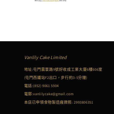
Vanlily Cake Limited
地址:屯門震寰路9號好收成工業大廈6樓606室
(屯門西鐵站F2出口，步行約3-5分鐘)
電話:
(852) 9061 5904
電郵:
vanlilycake@gmail.com
本店已申領食物製造廠牌照: 2993806351