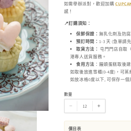
如需舉辦派對，歡迎加購
CUPCA
感！
📍
訂購須知：
保鮮保證：
無乳化劑及防
1-3
(
預訂時間：
天
急單請
取貨方法：
屯門門店自取
港專人送貨服務。
食用方法
：饅頭蛋糕取後
(0-4
)
如取後放進雪櫃
度
，可蒸
0
,
如放冰格
度以下
可保存一個
數量
數
量
BB
BB
純
純
素
素
價目表