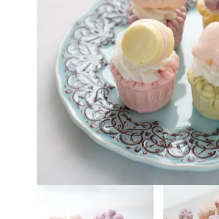
在
互
動
視