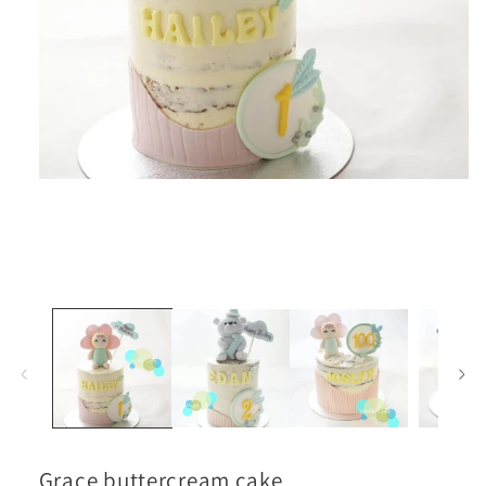
在
互
動
視
窗
中
開
啟
多
媒
體
檔
案
1
Grace buttercream cake