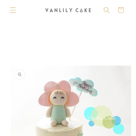
購
跳至內
容
物
車
略過產
品資訊