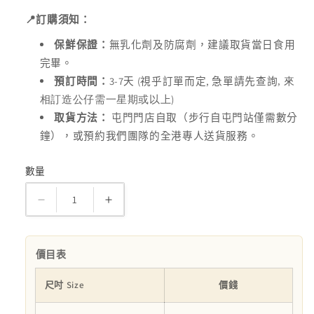
📍
訂購須知：
保鮮保證：
無乳化劑及防腐劑，建議取貨當日食用
完畢。
3-7
(
,
預訂時間：
天
視乎訂單而定
急單請先查詢,
來
)
相訂造公仔需一星期或以上
取貨方法：
屯門門店自取（步行自屯門站僅需數分
鐘），或預約我們團隊的全港專人送貨服務。
數量
數
量
Grace
Grace
buttercream
buttercream
cake
cake
價目表
數
數
量
量
尺吋 Size
價錢
減
增
少
加