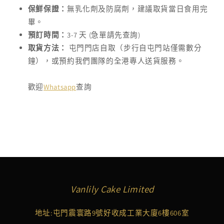
保鮮保證：
無乳化劑及防腐劑，建議取貨當日食用完
畢。
預訂時間：
3-7 天 (急單請先查詢)
取貨方法：
屯門門店自取（步行自屯門站僅需數分
鐘），或預約我們團隊的全港專人送貨服務。
歡迎
Whatsapp
查詢
Vanlily Cake Limited
地址:屯門震寰路9號好收成工業大廈6樓606室