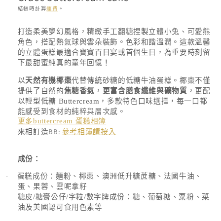
結帳時計算
運費
。
存
打造柔美夢幻風格，精緻手工翻糖捏製立體小兔、可愛熊
貨
角色，搭配熱氣球與雲朵裝飾。色彩和諧溫潤。這款溫馨
單
的立體蛋糕最適合寶寶百日宴或首個生日，為重要時刻留
位
下最甜蜜純真的童年回憶！
(SKU):
以
天然有機椰棗
代替傳統砂糖的低糖牛油蛋糕。椰棗不僅
提供了自然的
焦糖香氣
，
更富含膳食纖維與礦物質
，更配
以輕型低糖
Buttercream
，多款特色口味選擇，每一口都
能感受到食材的純粹與層次感。
更多buttercream 蛋糕相簿
來相訂造BB:
參考相簿請按入
成份：
蛋糕成份：麵粉、椰棗、澳洲低升糖蔗糖、法國牛油、
·
蛋、果蓉、雲呢拿籽
糖皮
/
糖膏公仔
/
字粒
/
數字牌成份：糖、葡萄糖、粟粉、菜
油及美國認可食用色素等