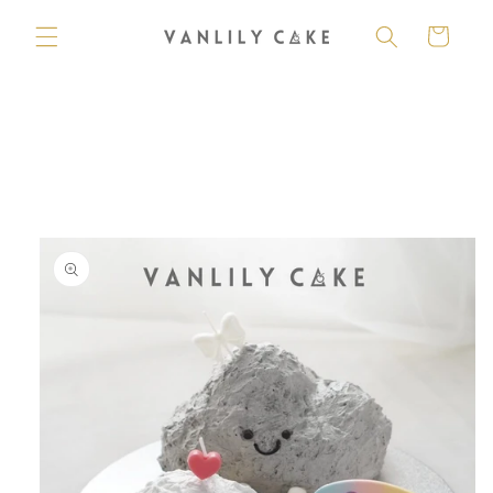
購
跳至內
容
物
車
略過產
品資訊