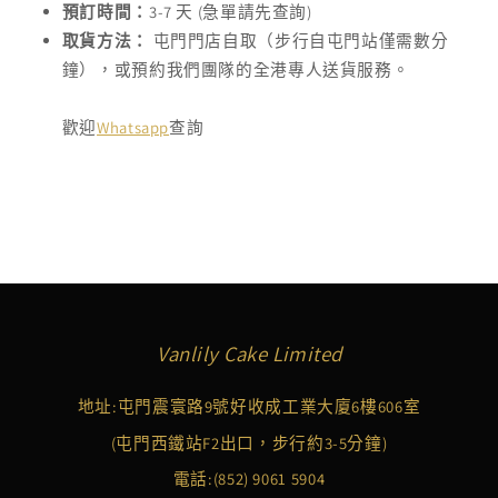
預訂時間：
3-7 天 (急單請先查詢)
取貨方法：
屯門門店自取（步行自屯門站僅需數分
鐘），或預約我們團隊的全港專人送貨服務。
歡迎
Whatsapp
查詢
Vanlily Cake Limited
地址:屯門震寰路9號好收成工業大廈6樓606室
(屯門西鐵站F2出口，步行約3-5分鐘)
電話:
(852) 9061 5904