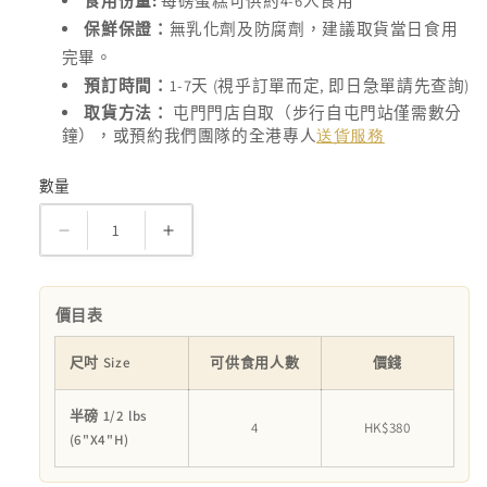
:
4-6
食用份量
每磅蛋糕可供約
人食用
保鮮保證：
無乳化劑及防腐劑，建議取貨當日食用
完畢。
1-7
(
,
)
預訂時間：
天
視乎訂單而定
即日急單請先查詢
取貨方法：
屯門門店自取（步行自屯門站僅需數分
鐘），或預約我們團隊的全港專人
送貨服務
數量
數
量
雲
雲
朵
朵
忌
忌
價目表
廉
廉
蛋
蛋
尺吋 Size
可供食用人數
價錢
糕
糕
CAKE
CAKE
半磅 1/2 lbs
4
HK$380
SMASH
SMASH
(6"X4"H)
數
數