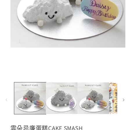
在
互
動
視
窗
中
開
啟
多
媒
體
檔
案
1
雲朵忌廉蛋糕CAKE SMASH