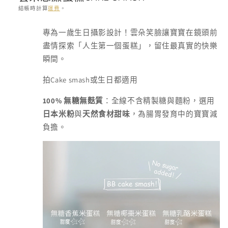
結帳時計算
運費
。
存
專為一歲生日攝影設計！雲朵笑臉讓寶寶在鏡頭前
貨
盡情探索「人生第一個蛋糕」，留住最真實的快樂
單
瞬間。
位
(SKU):
Cake smash
拍
或生日都適用
100%
無糖無麩質
：全線不含精製糖與麵粉，選用
日本米粉
與
天然食材甜味
，為腸胃發育中的寶寶減
負擔。