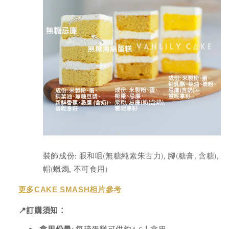
裝飾成份: 眼和咀(無糖純素朱古力), 腳(糖膏, 含糖),
帽(蠟燭, 不可食用)
更多
CAKE SMASH
相片參考
📍
訂購須知：