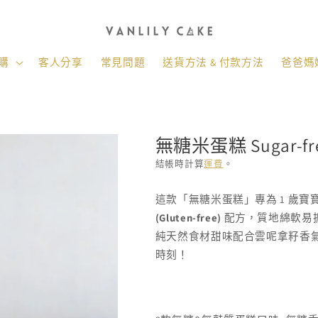
購
客人分享
常見問題
送貨方法 & 付款方法
爸爸媽媽
無糖米蛋糕 Sugar-fre
結帳時計算
運費
。
存
這款「無糖米蛋糕」專為 1 歲寶
貨
(Gluten-free)
配方，質地綿軟易抓
單
純天然食材甜味配合雲呢拿籽香
位
時刻！
(SKU):