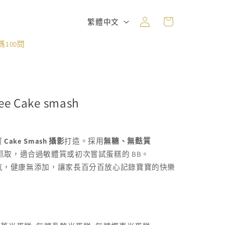
購
登
語
物
繁體中文
入
言
車
100問
e Cake smash
寶
Cake Smash 攝影
打造。採用
無糖、無麩質
取，適合過敏體質或初次嘗試蛋糕的 BB。
氣，健康無添加，讓家長百分百放心記錄寶寶的快樂