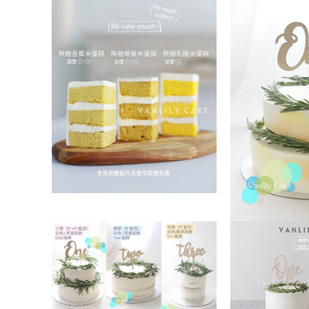
互
體
動
檔
視
案
窗
3
中
開
啟
多
媒
體
檔
案
2
在
互
動
在
視
互
窗
動
中
視
開
窗
啟
中
多
開