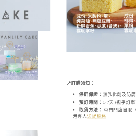
📍
訂購須知：
保鮮保證：
無乳化劑及防
1-7
(
預訂時間：
天
視乎訂單
取貨方法：
屯門門店自取
港專人
送貨服務