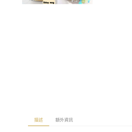
啟
在
多
互
媒
動
體
視
檔
窗
案
中
9
開
啟
多
媒
體
檔
案
8
描述
額外資訊