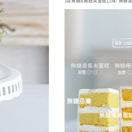
3
款無糖
&
無麩質
蛋糕口味
:
無糖