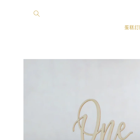
跳至內
容
蛋糕訂
略過產
品資訊