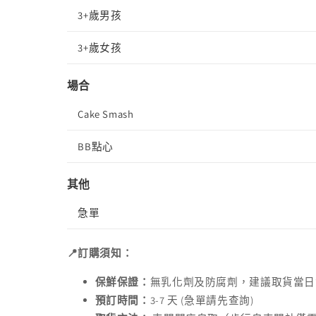
3+歲男孩
3+歲女孩
場合
Cake Smash
BB點心
其他
急單
📍訂購須知：
保鮮保證：
無乳化劑及防腐劑，建議取貨當日
預訂時間：
3-7 天 (急單請先查詢)