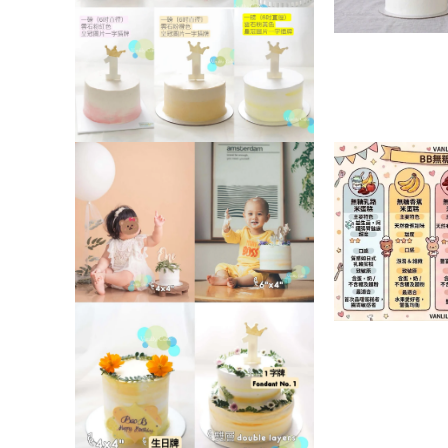
媒
啟
體
多
在
檔
媒
互
案
體
動
4
檔
視
案
窗
5
中
在
開
互
啟
動
多
視
媒
窗
體
中
檔
開
案
啟
7
多
媒
在
體
互
檔
動
案
視
6
窗
中
開