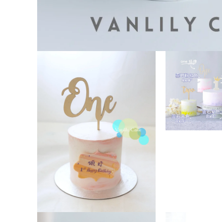
在
互
動
視
窗
中
開
啟
多
在
媒
互
體
動
檔
視
案
窗
1
中
開
啟
多
在
媒