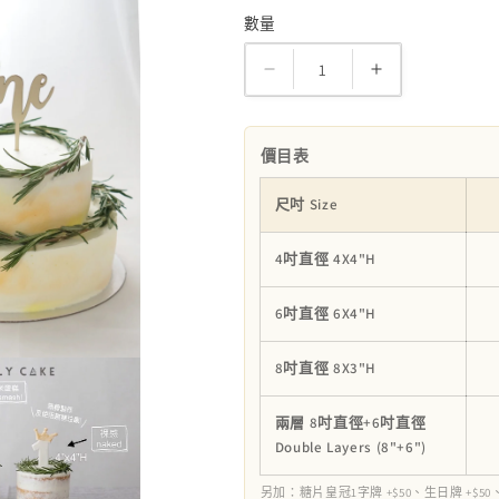
數量
數
量
無
無
糖
糖
米
米
價目表
蛋
蛋
糕
糕
尺吋 Size
Sugar-
Sugar-
free
free
4吋直徑 4X4"H
Cake
Cake
smash
smash
6吋直徑 6X4"H
數
數
量
量
8吋直徑 8X3"H
減
增
少
加
兩層 8吋直徑+6吋直徑
Double Layers (8"+6")
另加：糖片皇冠1字牌 +$50、生日牌 +$50