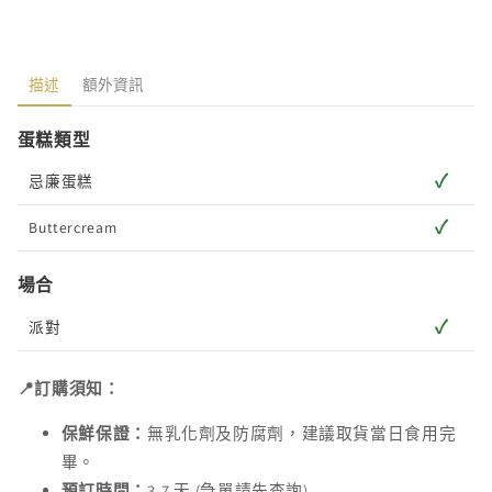
描述
額外資訊
蛋糕類型
✓
忌廉蛋糕
✓
Buttercream
場合
✓
派對
📍訂購須知：
保鮮保證：
無乳化劑及防腐劑，建議取貨當日食用完
畢。
預訂時間：
3-7 天 (急單請先查詢)