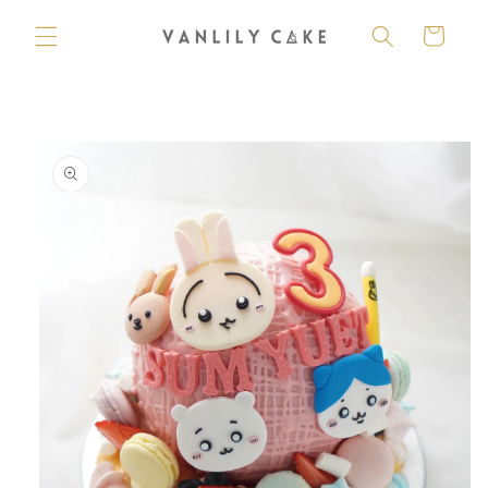
購
跳至內
容
物
車
略過產
品資訊