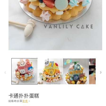
在
互
動
視
窗
中
開
啟
多
媒
卡通扑扑蛋糕
體
結帳時計算
運費
。
檔