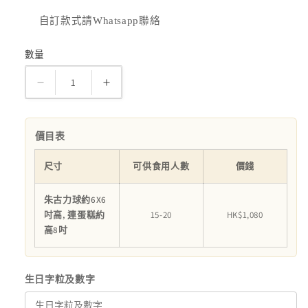
自訂款式請Whatsapp聯絡
數量
數
量
卡
卡
通
通
扑
扑
價目表
扑
扑
蛋
蛋
尺寸
可供食用人數
價錢
糕
糕
朱古力球約6X6
數
數
吋高, 連蛋糕約
15-20
HK$1,080
量
量
高8吋
減
增
少
加
生日字粒及數字