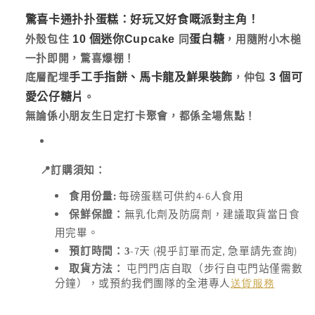
案
存
1
驚喜卡通扑扑蛋糕：好玩又好食嘅派對主角！
貨
10 個迷你Cupcake
蛋白糖
外殼包住
同
，用隨附小木槌
單
一扑即開，驚喜爆棚！
位
手工手指餅、馬卡龍及鮮果裝飾
3 個可
(SKU):
底層配埋
，仲包
愛公仔糖片
。
無論係小朋友生日定打卡聚會，都係全場焦點！
📍
訂購須知：
:
4-6
食用份量
每磅蛋糕可供約
人食用
保鮮保證：
無乳化劑及防腐劑，建議取貨當日食
用完畢。
-7
(
,
)
預訂時間：3
天
視乎訂單而定
急單請先查詢
取貨方法：
屯門門店自取（步行自屯門站僅需數
分鐘），或預約我們團隊的全港專人
送貨服務