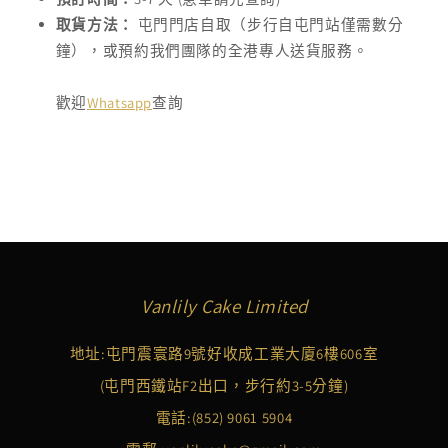
取貨方法：
屯門門店自取（步行自屯門站僅需數分
鐘），或預約我們團隊的全港專人送貨服務。
歡迎
Whatsapp
查詢
Vanlily Cake Limited
地址:屯門震寰路9號好收成工業大廈6樓606室
(屯門西鐵站F2出口，步行約3-5分鐘)
電話:
(852) 9061 5904