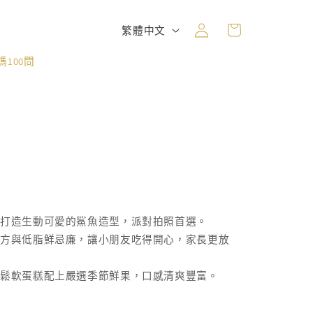
購
登
語
物
繁體中文
入
言
車
100問
，打造生動可愛的鯊魚造型，派對拍照首選。
方與低脂鮮忌廉，讓小朋友吃得開心，家長更放
的鬆軟蛋糕配上嚴選季節鮮果，口感清爽豐富。