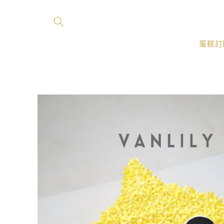
跳至內
容
蛋糕訂
略過產
品資訊