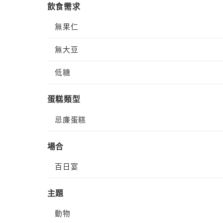
飲食需求
無果仁
無大豆
低糖
蛋糕類型
忌廉蛋糕
場合
百日宴
主題
動物