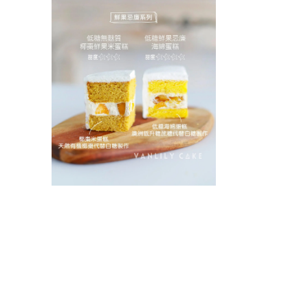
動
視
窗
中
開
啟
多
媒
體
檔
案
1
在
互
動
視
窗
中
開
啟
多