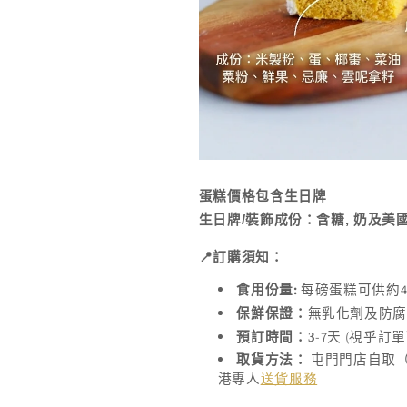
蛋糕價格包含生日牌
生日牌
/
裝飾成份：含糖
,
奶及美
📍
訂購須知：
:
4
食用份量
每磅蛋糕可供約
保鮮保證：
無乳化劑及防
-7
(
預訂時間：3
天
視乎訂單
取貨方法：
屯門門店自取
港專人
送貨服務