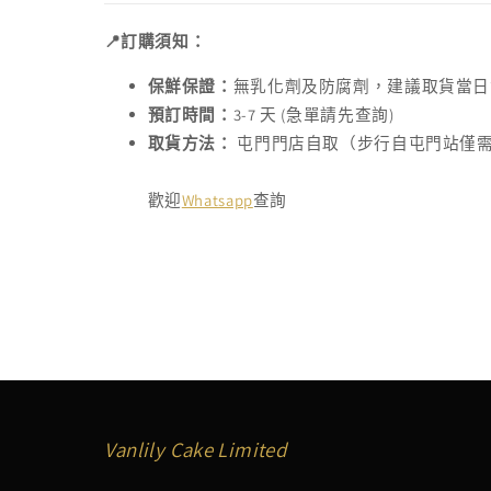
📍訂購須知：
保鮮保證：
無乳化劑及防腐劑，建議取貨當日
預訂時間：
3-7 天 (急單請先查詢)
取貨方法：
屯門門店自取（步行自屯門站僅
歡迎
Whatsapp
查詢
Vanlily Cake Limited