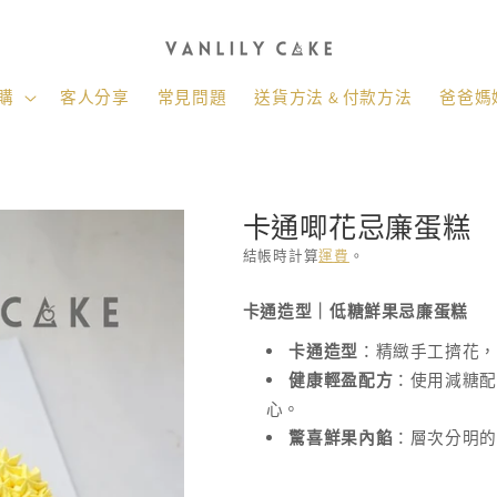
購
客人分享
常見問題
送貨方法 & 付款方法
爸爸媽媽
卡通唧花忌廉蛋糕
結帳時計算
運費
。
存
卡通造型｜低糖鮮果忌廉蛋糕
貨
單
卡通造型
：精緻手工擠花
位
健康輕盈配方
：使用減糖配
(SKU):
心。
驚喜鮮果內餡
：層次分明