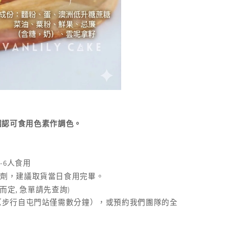
國認可食用色素作調色。
-6
人食用
腐劑，建議取貨當日食用完畢。
,
)
而定
急單請先查詢
（步行自屯門站僅需數分鐘），或預約我們團隊的全