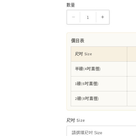
數量
數
量
卡
卡
通
通
唧
唧
價目表
花
花
忌
忌
尺吋 Size
廉
廉
半磅(4吋直徑)
蛋
蛋
糕
糕
1磅(6吋直徑)
數
數
量
量
2磅(8吋直徑)
減
增
少
加
尺吋 Size