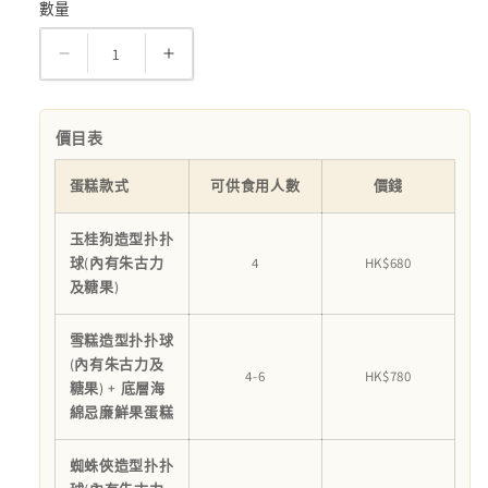
數量
數
量
造
造
型
型
扑
扑
價目表
扑
扑
蛋
蛋
蛋糕款式
可供食用人數
價錢
糕
糕
玉桂狗造型扑扑
數
數
球(內有朱古力
4
HK$680
量
量
及糖果)
減
增
少
加
雪糕造型扑扑球
(內有朱古力及
4-6
HK$780
糖果) + 底層海
綿忌廉鮮果蛋糕
蜘蛛俠造型扑扑