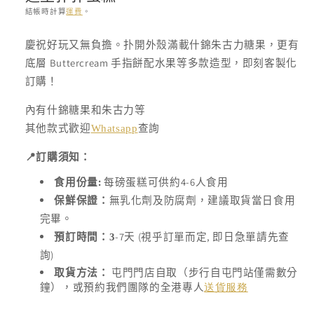
檔
結帳時計算
運費
。
案
1
存
慶祝好玩又無負擔。扑開外殼滿載什錦朱古力糖果，更有
貨
底層 Buttercream 手指餅配水果等多款造型，即刻客製化
單
訂購！
位
(SKU):
內有什錦糖果和朱古力等
其他款式歡迎
Whatsapp
查詢
📍
訂購須知：
:
4-6
食用份量
每磅蛋糕可供約
人食用
保鮮保證：
無乳化劑及防腐劑，建議取貨當日食用
完畢。
-7
(
,
預訂時間：3
天
視乎訂單而定
即日急單請先查
)
詢
取貨方法：
屯門門店自取（步行自屯門站僅需數分
鐘），或預約我們團隊的全港專人
送貨服務