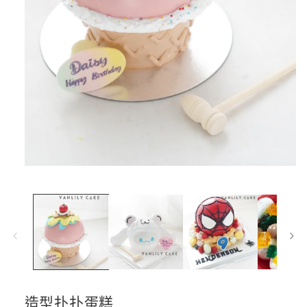
在
互
動
視
窗
中
開
啟
多
媒
造型扑扑蛋糕
體