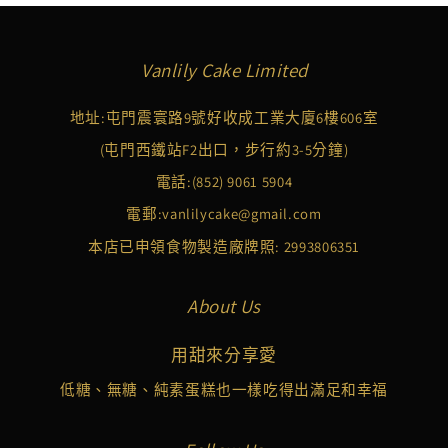
Vanlily Cake Limited
地址:屯門震寰路9號好收成工業大廈6樓606室
(屯門西鐵站F2出口，步行約3-5分鐘)
電話:
(852) 9061 5904
電郵:
vanlilycake@gmail.com
本店已申領食物製造廠牌照: 2993806351
About Us
用甜來分享愛
低糖、無糖、純素蛋糕也一樣吃得出滿足和幸福