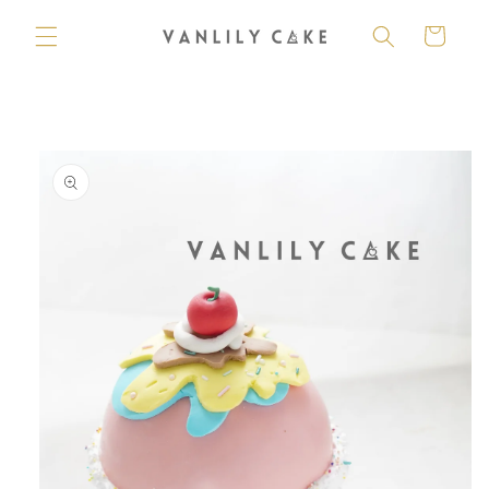
購
跳至內
容
物
車
略過產
品資訊