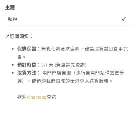
主題
✓
動物
📍訂購須知：
保鮮保證：
無乳化劑及防腐劑，建議取貨當日食用完
畢。
預訂時間：
3-7 天 (急單請先查詢)
取貨方法：
屯門門店自取（步行自屯門站僅需數分
鐘），或預約我們團隊的全港專人送貨服務。
歡迎
Whatsapp
查詢