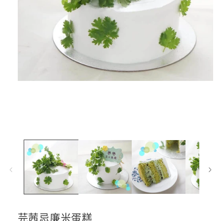
在
互
動
視
窗
中
開
啟
多
媒
體
檔
案
1
芫茜忌廉米蛋糕