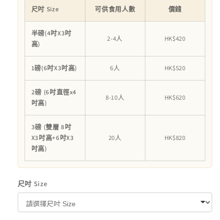
米
米
尺吋 Size
可供食用人數
價錢
蛋
蛋
半磅(4吋X3吋
糕
糕
2-4人
HK$420
高)
數
數
量
量
1磅(6吋X3吋高)
6人
HK$520
減
增
少
加
2磅 (6吋直徑x4
8-10人
HK$620
吋高)
3磅 (雙層 8吋
X3吋高+6吋X3
20人
HK$820
吋高)
尺吋 Size