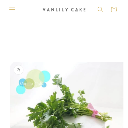
購
跳至內
容
物
車
略過產
品資訊