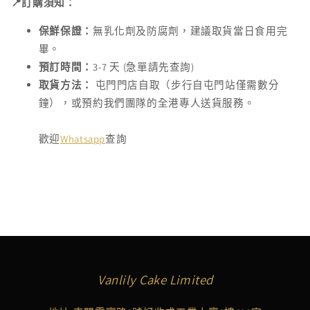
📍訂購須知：
保鮮保證：
無乳化劑及防腐劑，建議取貨當日食用完
畢。
預訂時間：
3-7 天 (急單請先查詢)
取貨方法：
屯門門店自取（步行自屯門站僅需數分
鐘），或預約我們團隊的全港專人送貨服務。
歡迎
Whatsapp
查詢
Vanlily Cake Limited