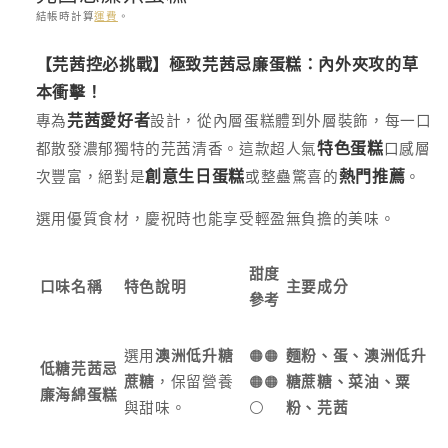
結帳時計算
運費
。
存
【芫茜控必挑戰】極致芫茜忌廉蛋糕：內外夾攻的草
貨
本衝擊！
單
專為
設計，從內層蛋糕體到外層裝飾，每一口
芫茜愛好者
位
(SKU):
都散發濃郁獨特的芫茜清香。這款超人氣
口感層
特色蛋糕
次豐富，絕對是
或整蠱驚喜的
。
創意生日蛋糕
熱門推薦
選用優質食材，慶祝時也能享受輕盈無負擔的美味。
甜度
口味名稱
特色說明
主要成分
參考
選用
澳洲低升糖
🟠🟠
麵粉、蛋、澳洲低升
低糖芫茜忌
蔗糖
，保留營養
🟠🟠
糖蔗糖、菜油、粟
廉海綿蛋糕
與甜味。
⚪️
粉、芫茜