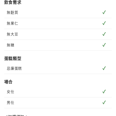
飲食需求
✓
無麩質
✓
無果仁
✓
無大豆
✓
無糖
蛋糕類型
✓
忌廉蛋糕
場合
✓
女仕
✓
男仕