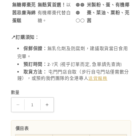
無糖椰棗芫
無麩質首選！
以
🟠🟠
米製粉、蛋、有機椰
茜忌廉海綿
有機椰棗代替白
🟠
棗、菜油、粟粉、芫
蛋糕
糖。
⚪️⚪️
茜
📍
訂購須知：
保鮮保證：
無乳化劑及防腐劑，建議取貨當日食用
完畢。
-7
(
,
)
預訂時間：2
天
視乎訂單而定
急單請先查詢
取貨方法：
屯門門店自取（步行自屯門站僅需數分
鐘），或預約我們團隊的全港專人
送貨服務
數量
數
量
芫
芫
茜
茜
忌
忌
價目表
廉
廉