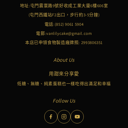
地址:屯門震寰路9號好收成工業大廈6樓606室
(屯門西鐵站F2出口，步行約3-5分鐘)
電話:
(852) 9061 5904
電郵:
vanlilycake@gmail.com
本店已申領食物製造廠牌照: 2993806351
About Us
用甜來分享愛
低糖、無糖、純素蛋糕也一樣吃得出滿足和幸福
Follow Us