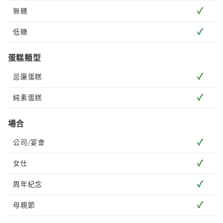
✓
無糖
✓
低糖
蛋糕類型
✓
忌廉蛋糕
✓
純素蛋糕
場合
✓
公司/宴會
✓
女仕
✓
周年紀念
✓
母親節