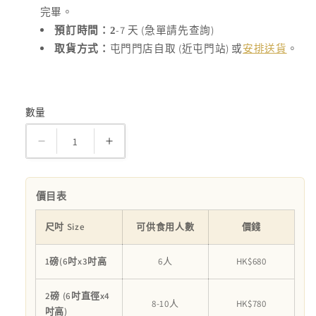
完畢。
-7
(
)
預訂時間：2
天
急單請先查詢
(
)
取貨方式：
屯門門店自取
近屯門站
或
安排送貨
。
數量
數
量
Dreamy
Dreamy
Flower
Flower
Cream
Cream
Cake
Cake
價目表
忌
忌
尺吋 Size
可供食用人數
價錢
廉
廉
蛋
蛋
1磅(6吋x3吋高
6人
HK$680
糕
糕
數
數
2磅 (6吋直徑x4
8-10人
HK$780
量
量
吋高)