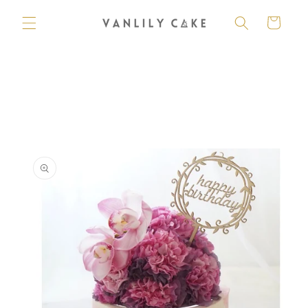
購
跳至內
容
物
車
略過產
品資訊