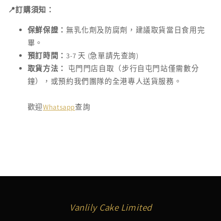
📍訂購須知：
保鮮保證：
無乳化劑及防腐劑，建議取貨當日食用完
畢。
預訂時間：
3-7 天 (急單請先查詢)
取貨方法：
屯門門店自取（步行自屯門站僅需數分
鐘），或預約我們團隊的全港專人送貨服務。
歡迎
Whatsapp
查詢
Vanlily Cake Limited