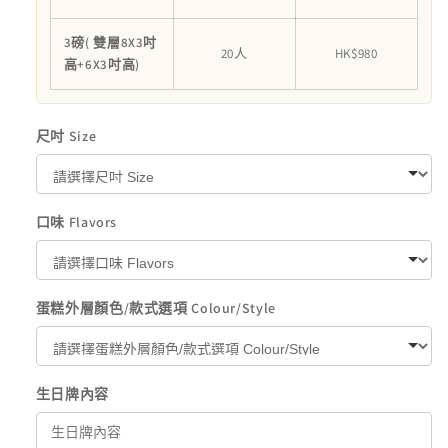
減
增
少
加
3磅( 雙層8X3吋
20人
HK$980
高+6X3吋高)
尺吋 Size
口味 Flavors
蛋糕外層顏色/款式選項 Colour/Style
生日牌內容