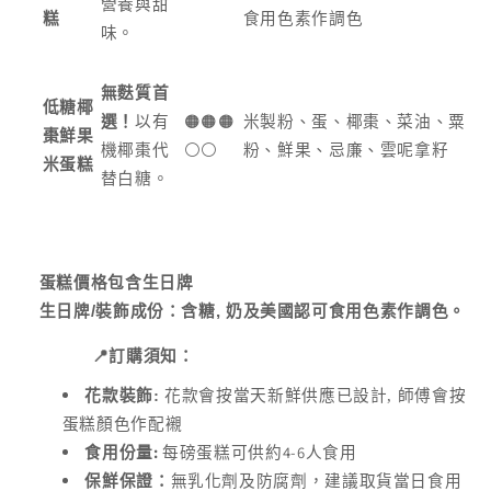
營養與甜
糕
食用色素作調色
味。
無麩質首
低糖椰
選！
以有
🟠🟠🟠
米製粉、蛋、椰棗、菜油、粟
棗鮮果
機椰棗代
⚪️⚪️
粉、鮮果、忌廉、雲呢拿籽
米蛋糕
替白糖。
蛋糕價格包含生日牌
生日牌
/
裝飾成份：含糖
,
奶及美國認可食用色素作調色。
📍
訂購須知：
花款裝飾:
花款會按當天新鮮供應已設計, 師傅會按
蛋糕顏色作配襯
:
4-6
食用份量
每磅蛋糕可供約
人食用
保鮮保證：
無乳化劑及防腐劑，建議取貨當日食用