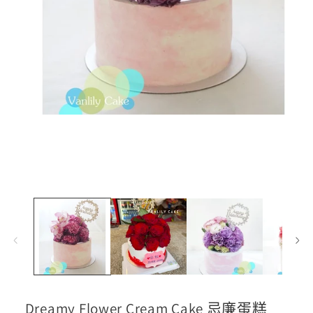
在
互
動
視
窗
中
開
啟
多
媒
體
檔
案
1
Dreamy Flower Cream Cake 忌廉蛋糕