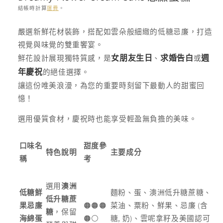
結帳時計算
運費
。
存
嚴選新鮮花材裝飾，搭配如雲朵般細緻的低糖忌廉，打造
貨
視覺與味覺的雙重饗宴。
單
鮮花設計展現獨特質感，是
、
或
女朋友生日
求婚告白
週
位
的絕佳選擇。
年慶祝
(SKU):
讓這份唯美浪漫，為您的重要時刻留下最動人的甜蜜回
憶！
選用優質食材，慶祝時也能享受輕盈無負擔的美味。
口味名
甜度參
特色說明
主要成分
稱
考
選用
澳洲
低糖鮮
麵粉、蛋、澳洲低升糖蔗糖、
低升糖蔗
(
果忌廉
🟠🟠🟠
菜油、粟粉、鮮果、忌廉
含
糖
，保留
,
)
海綿蛋
🟠⚪️
糖
奶
、雲呢拿籽及美國認可