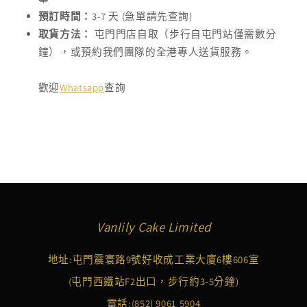
預訂時間：
3-7 天 (急單請先查詢)
取貨方法：
屯門門店自取（步行自屯門站僅需數分
鐘），或預約我們團隊的全港專人送貨服務。
歡迎
Whatsapp
查詢
Vanlily Cake Limited
地址:屯門震寰路9號好收成工業大廈6樓606室
(屯門西鐵站F2出口，步行約3-5分鐘)
電話:
(852) 9061 5904