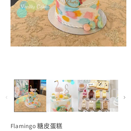
在
互
動
視
窗
中
開
啟
多
媒
體
檔
案
1
Flamingo 糖皮蛋糕