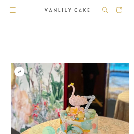
購
跳至內
容
物
車
略過產
品資訊