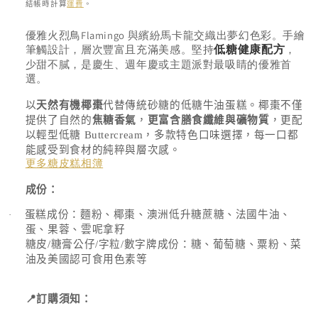
結帳時計算
運費
。
存
優雅火烈鳥Flamingo 與繽紛馬卡龍交織出夢幻色彩。手繪
貨
筆觸設計，層次豐富且充滿美感。堅持
，
低糖健康配方
單
少甜不膩，是慶生、週年慶或主題派對最吸睛的優雅首
選。
位
(SKU):
以
天然有機椰棗
代替傳統砂糖的低糖牛油蛋糕。椰棗不僅
提供了自然的
焦糖香氣
，
更富含膳食纖維與礦物質
，更配
以輕型低糖
Buttercream
，多款特色口味選擇，每一口都
能感受到食材的純粹與層次感。
更多糖皮糕相簿
成份：
蛋糕成份：麵粉、椰棗、澳洲低升糖蔗糖、法國牛油、
·
蛋、果蓉、雲呢拿籽
糖皮
/
糖膏公仔
/
字粒
/
數字牌成份：糖、葡萄糖、粟粉、菜
油及美國認可食用色素等
📍
訂購須知：