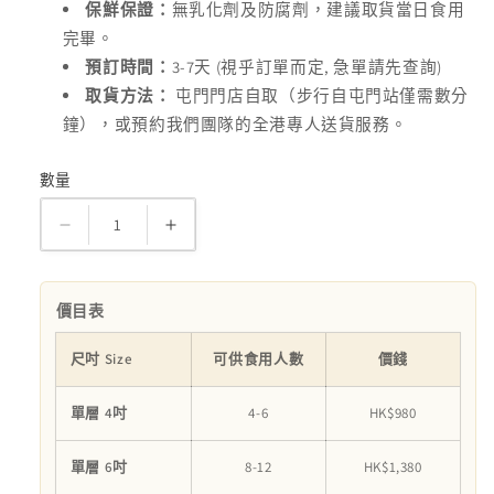
保鮮保證：
無乳化劑及防腐劑，建議取貨當日食用
完畢。
3-7
(
,
)
預訂時間：
天
視乎訂單而定
急單請先查詢
取貨方法：
屯門門店自取（步行自屯門站僅需數分
鐘），或預約我們團隊的全港專人送貨服務。
數量
數
量
Flamingo
Flamingo
糖
糖
皮
皮
價目表
蛋
蛋
糕
糕
尺吋 Size
可供食用人數
價錢
數
數
量
量
單層 4吋
4-6
HK$980
減
增
單層 6吋
8-12
HK$1,380
少
加