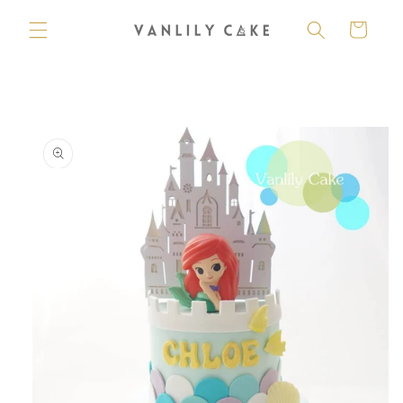
購
跳至內
容
物
車
略過產
品資訊