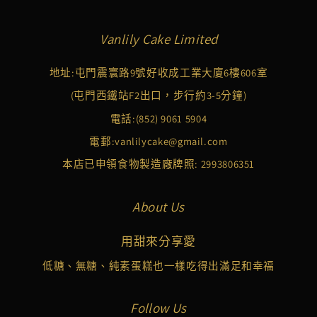
Vanlily Cake Limited
地址:屯門震寰路9號好收成工業大廈6樓606室
(屯門西鐵站F2出口，步行約3-5分鐘)
電話:
(852) 9061 5904
電郵:
vanlilycake@gmail.com
本店已申領食物製造廠牌照: 2993806351
About Us
用甜來分享愛
低糖、無糖、純素蛋糕也一樣吃得出滿足和幸福
Follow Us