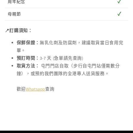
✓
周年紀念
✓
母親節
📍訂購須知：
保鮮保證：
無乳化劑及防腐劑，建議取貨當日食用完
畢。
預訂時間：
3-7 天 (急單請先查詢)
取貨方法：
屯門門店自取（步行自屯門站僅需數分
鐘），或預約我們團隊的全港專人送貨服務。
歡迎
Whatsapp
查詢