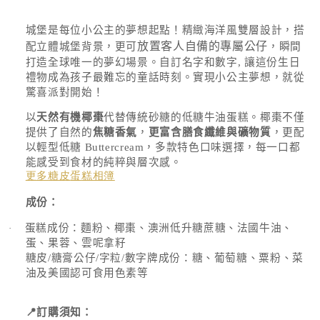
案
1
存
城堡是每位小公主的夢想起點！精緻海洋風雙層設計，搭
貨
放置客人自備的專屬公仔
配立體城堡背景，更可
，瞬間
單
打造全球唯一的夢幻場景。自訂名字和數字, 讓這份生日
位
禮物成為孩子最難忘的童話時刻。實現小公主夢想，就從
(SKU):
驚喜派對開始！
以
天然有機椰棗
代替傳統砂糖的低糖牛油蛋糕。椰棗不僅
提供了自然的
焦糖香氣
，
更富含膳食纖維與礦物質
，更配
以輕型低糖
Buttercream
，多款特色口味選擇，每一口都
能感受到食材的純粹與層次感。
更多糖皮
蛋
糕相簿
成份：
蛋糕成份：麵粉、椰棗、澳洲低升糖蔗糖、法國牛油、
·
蛋、果蓉、雲呢拿籽
糖皮
/
糖膏公仔
/
字粒
/
數字牌成份：糖、葡萄糖、粟粉、菜
油及美國認可食用色素等
📍
訂購須知：