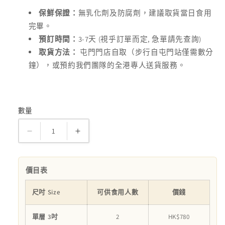
保鮮保證：
無乳化劑及防腐劑，建議取貨當日食用
完畢。
3-7
(
,
)
預訂時間：
天
視乎訂單而定
急單請先查詢
取貨方法：
屯門門店自取（步行自屯門站僅需數分
鐘），或預約我們團隊的全港專人送貨服務。
數量
數
量
自
自
備
備
公
公
價目表
仔
仔
糖
糖
尺吋 Size
可供食用人數
價錢
皮
皮
單層 3吋
2
HK$780
蛋
蛋