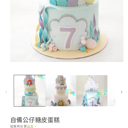
在
互
動
視
窗
中
開
啟
多
媒
自備公仔糖皮蛋糕
體
檔
結帳時計算
運費
。