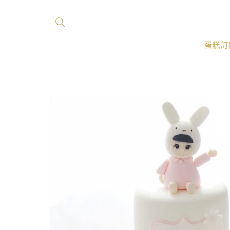
跳至內
容
蛋糕訂
略過產
品資訊