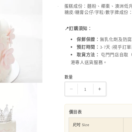
蛋糕成份：麵粉、椰棗、澳洲低
·
糖皮
/
糖膏公仔
/
字粒
/
數字牌成份
📍
訂購須知：
保鮮保證：
無乳化劑及防
3-7
(
預訂時間：
天
視乎訂單
取貨方法：
屯門門店自取
港專人送貨服務。
數量
數
量
花
花
樣
樣
兔
兔
價目表
兔
兔
糖
糖
尺吋 Size