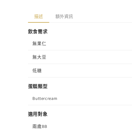
窗
中
描述
額外資訊
開
啟
多
飲食需求
媒
體
無果仁
檔
案
6
無大豆
低糖
蛋糕類型
Buttercream
適用對象
兩歲BB