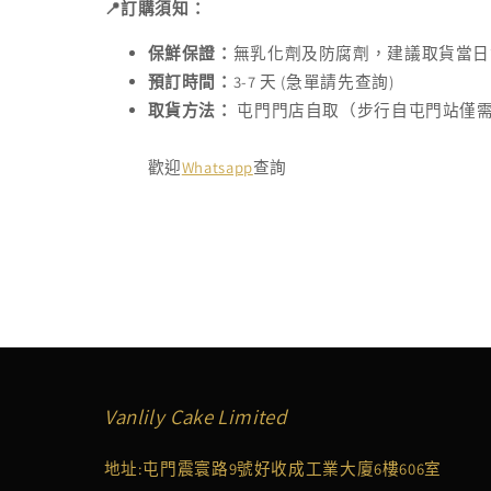
📍訂購須知：
保鮮保證：
無乳化劑及防腐劑，建議取貨當日
預訂時間：
3-7 天 (急單請先查詢)
取貨方法：
屯門門店自取（步行自屯門站僅
歡迎
Whatsapp
查詢
Vanlily Cake Limited
地址:屯門震寰路9號好收成工業大廈6樓606室