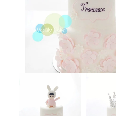
在
互
動
視
窗
中
開
啟
多