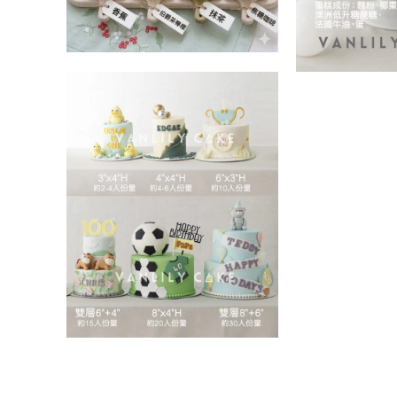
在
互
在
動
互
視
動
窗
視
中
窗
開
中
啟
開
多
啟
媒
多
體
媒
檔
體
案
檔
4
案
5
在
互
動
視