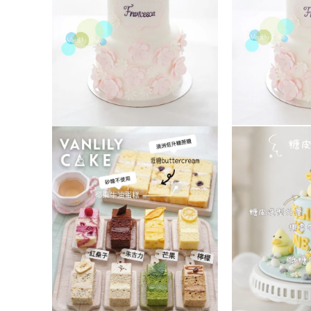
媒
體
檔
案
1
在
在
互
互
動
動
視
視
窗
窗
中
中
開
開
啟
啟
多
多
媒
媒
體
體
檔
檔
案
案
3
2