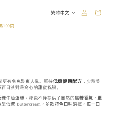
購
登
語
物
繁體中文
入
言
車
100問
端更有兔兔裝束人像。堅持
，少甜美
低糖健康配方
或百日派對最窩心的甜蜜祝福。
低糖牛油蛋糕。椰棗不僅提供了自然的
焦糖香氣
，
更
輕型低糖
Buttercream
，多款特色口味選擇，每一口
。