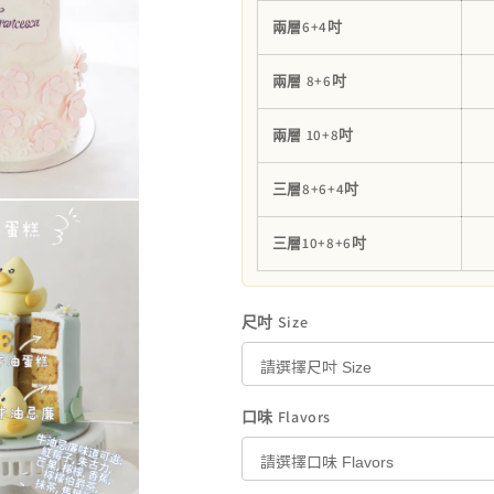
皮
皮
兩層6+4吋
蛋
蛋
糕
糕
兩層 8+6吋
數
數
量
量
兩層 10+8吋
減
增
少
加
三層8+6+4吋
三層10+8+6吋
尺吋 Size
口味 Flavors