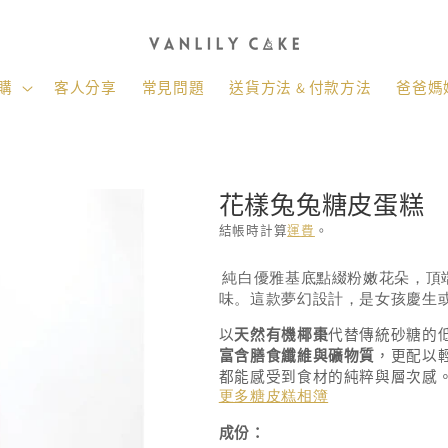
購
客人分享
常見問題
送貨方法 & 付款方法
爸爸媽媽
花樣兔兔糖皮蛋糕
結帳時計算
運費
。
存
純白優雅基底點綴粉嫩花朵，頂
貨
味。這款夢幻設計，是女孩慶生
單
以
天然有機椰棗
代替傳統砂糖的
位
富含膳食纖維與礦物質
，更配以
(SKU):
都能感受到食材的純粹與層次感
更多糖皮糕相簿
成份：