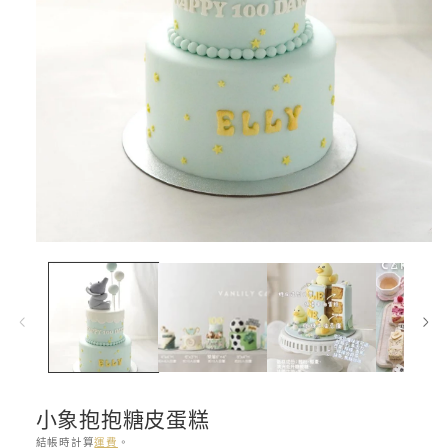
在
互
動
視
窗
中
開
啟
多
小象抱抱糖皮蛋糕
媒
體
結帳時計算
運費
。