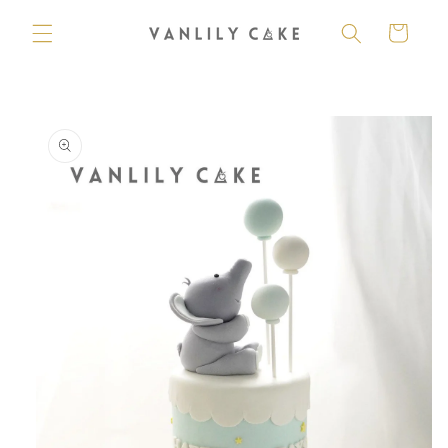
購
跳至內
容
物
車
略過產
品資訊