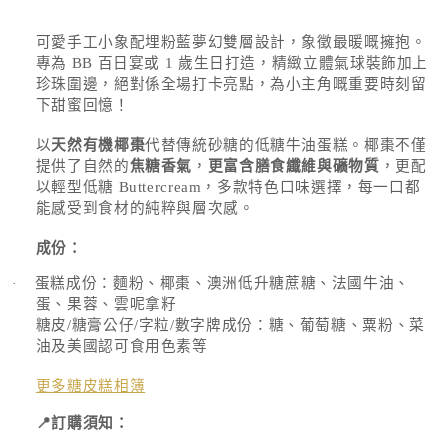
檔
存
案
可愛手工小象配埋粉藍夢幻雙層設計，象徵最暖嘅擁抱。
1
貨
專為 BB 百日宴或 1 歲生日打造，精緻立體氣球裝飾加上
單
珍珠圍邊，絕對係全場打卡亮點，為小主角嘅重要時刻留
位
下甜蜜回憶！
(SKU):
以
天然有機椰棗
代替傳統砂糖的低糖牛油蛋糕。椰棗不僅
提供了自然的
焦糖香氣
，
更富含膳食纖維與礦物質
，更配
以輕型低糖
Buttercream
，多款特色口味選擇，每一口都
能感受到食材的純粹與層次感。
成份：
蛋糕成份：麵粉、椰棗、澳洲低升糖蔗糖、法國牛油、
·
蛋、果蓉、雲呢拿籽
糖皮
/
糖膏公仔
/
字粒
/
數字牌成份：糖、葡萄糖、粟粉、菜
油及美國認可食用色素等
更多糖皮糕相簿
📍
訂購須知：