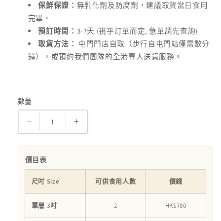
保鮮保證：
無乳化劑及防腐劑，建議取貨當日食用
完畢。
3-7
(
,
)
預訂時間：
天
視乎訂單而定
急單請先查詢
取貨方法：
屯門門店自取（步行自屯門站僅需數分
鐘），或預約我們團隊的全港專人送貨服務。
數量
數
量
小
小
象
象
抱
抱
價目表
抱
抱
糖
糖
尺吋 Size
可供食用人數
價錢
皮
皮
單層 3吋
2
HK$780
蛋
蛋