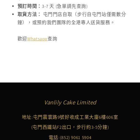
預訂時間：
3-7 天 (急單請先查詢)
取貨方法：
屯門門店自取（步行自屯門站僅需數分
鐘），或預約我們團隊的全港專人送貨服務。
歡迎
Whatsapp
查詢
Vanlily Cake Limited
地址:屯門震寰路9號好收成工業大廈6樓606室
(屯門西鐵站F2出口，步行約3-5分鐘)
電話:
(852) 9061 5904