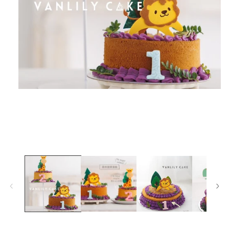
在
互
動
視
窗
中
開
啟
多
媒
體
檔
案
1