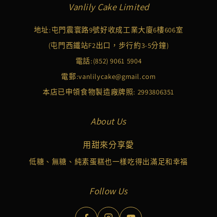
Vanlily Cake Limited
地址:屯門震寰路9號好收成工業大廈6樓606室
(屯門西鐵站F2出口，步行約3-5分鐘)
電話:
(852) 9061 5904
電郵:
vanlilycake@gmail.com
本店已申領食物製造廠牌照: 2993806351
About Us
用甜來分享愛
低糖、無糖、純素蛋糕也一樣吃得出滿足和幸福
Follow Us