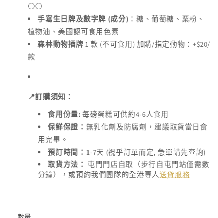
⚪️⚪️
(
)
手寫生日牌及數字牌
成分
：糖、葡萄糖、粟粉、
植物油、美國認可食用色素
1
(
)
/
+$20/
森林動物插牌
款
不可食用
加購
指定動物：
款
📍
訂購須知：
:
4-6
食用份量
每磅蛋糕可供約
人食用
保鮮保證：
無乳化劑及防腐劑，建議取貨當日食
用完畢。
-7
(
,
)
預訂時間：1
天
視乎訂單而定
急單請先查詢
取貨方法：
屯門門店自取（步行自屯門站僅需數
分鐘），或預約我們團隊的全港專人
送貨服務
數量