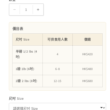
數
量
無
無
糖
糖
森
森
價目表
林
林
蘋
蘋
尺吋 Size
可供食用人數
價錢
果
果
半磅 1/2 lbs (4
蛋
蛋
4
HK$420
吋)
糕
糕
Forest
Forest
1磅 1lb (6吋)
6-8
HK$480
Apple
Apple
Cake
Cake
2磅 2 lbs (8吋)
12-15
HK$680
數
數
量
量
減
增
尺吋 Size
少
加