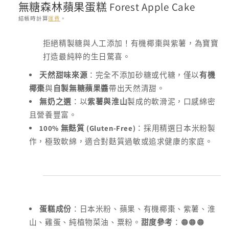
無糖森林蘋果蛋糕 Forest Apple Cake
結帳時計算
運費
。
存
拒絕精製糖與人工添加！有機椰棗與紫薯，為寶寶
貨
打造最純粹的生日驚喜。
單
位
天然甜味來源
：完全不添加砂糖或代糖，僅以
有機
(SKU):
椰棗
與
自製無糖蘋果醬
帶出天然清甜。
無奶之選
：以
紫薯與淮山
製成的軟滑泥，口感綿密
且營養豐富。
100%
(Gluten-Free)
無麩質
：採用精選日本米粉製
作，極致軟綿，適合對麩質過敏或追求健康的家庭。
蛋糕成份
：日本米粉、蘋果、有機椰棗、紫薯、淮
山、雞蛋、純植物菜油、粟粉。
甜度參考
：
🟠🟠🟠