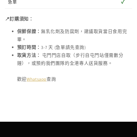
✓
急單
📍訂購須知：
保鮮保證：
無乳化劑及防腐劑，建議取貨當日食用完
畢。
預訂時間：
3-7 天 (急單請先查詢)
取貨方法：
屯門門店自取（步行自屯門站僅需數分
鐘），或預約我們團隊的全港專人送貨服務。
歡迎
Whatsapp
查詢