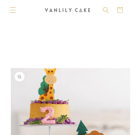
購
跳至內
容
物
車
略過產
品資訊