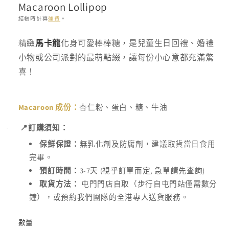
Macaroon Lollipop
體
檔
結帳時計算
運費
。
案
1
存
精緻
馬卡龍
化身可愛棒棒糖，是兒童生日回禮、婚禮
貨
小物或公司派對的最萌點綴，讓每份小心意都充滿驚
單
喜！
位
(SKU):
Macaroon
成份：
杏仁粉、蛋白、糖、牛油
📍
訂購須知：
·
保鮮保證：
無乳化劑及防腐劑，建議取貨當日食用
完畢。
3-7
(
,
)
預訂時間：
天
視乎訂單而定
急單請先查詢
取貨方法：
屯門門店自取（步行自屯門站僅需數分
鐘），或預約我們團隊的全港專人送貨服務。
數量
數