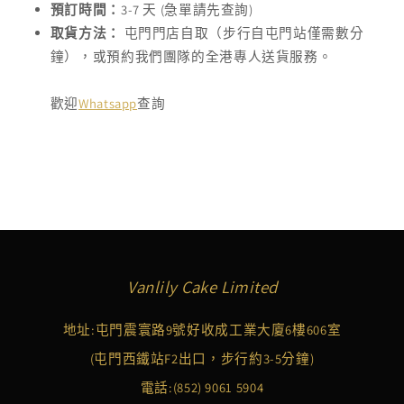
預訂時間：
3-7 天 (急單請先查詢)
取貨方法：
屯門門店自取（步行自屯門站僅需數分
鐘），或預約我們團隊的全港專人送貨服務。
歡迎
Whatsapp
查詢
Vanlily Cake Limited
地址:屯門震寰路9號好收成工業大廈6樓606室
(屯門西鐵站F2出口，步行約3-5分鐘)
電話:
(852) 9061 5904