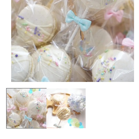
在
互
動
視
窗
中
開
啟
多
媒