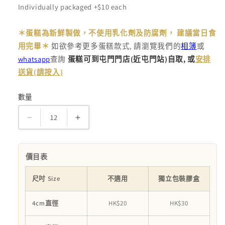
Individually packaged +$10 each
＊蛋糕為新鮮製做，不使用乳化劑及防腐劑， 建議當日食
用完畢＊
如欲參考更多蛋糕款式, 請瀏覽我們的
相簿
或
whatsapp
查詢
蛋糕可到屯門門店
(
近屯門站
)
自取
,
或
安排
送貨(請按入)
數量
數
量
Memorial
Memorial
Cupcake
Cupcake
數
數
價目表
量
量
減
增
尺吋 Size
不適用
獨立包裝膠盒
少
加
4cm直徑
HK$20
HK$30