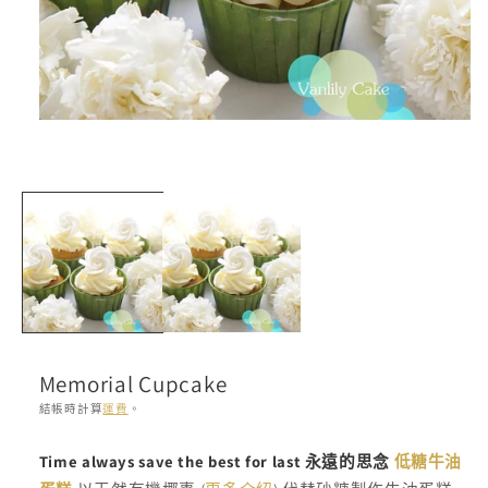
在
互
動
視
窗
中
開
啟
多
媒
體
檔
Memorial Cupcake
案
1
結帳時計算
運費
。
存
Time always save the best for last 永遠的思念
低糖牛油
貨