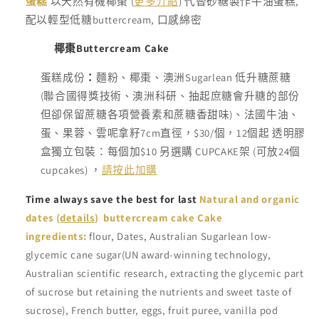
蛋糕
以天然有機椰棗 (
更多介紹
) 代替砂糖製作牛油蛋糕,
單
配以輕型低糖buttercream, 口感綿密
位
(SKU):
椰棗Buttercream Cake
蛋糕成份
：
麵粉、椰棗、澳洲Sugarlean 低升糖蔗糖
(聯合國得獎技術、澳洲科研、抽起庶糖會升糖的部份
但卻保留蔗糖各項營養素和蔗糖香甜味)、法國牛油、
蛋、果蓉、雲呢拿籽7cm直徑，$30/個，12個起 透明膠
盒獨立包裝：每個加$10 另選購 CUPCAKE架 (可放24個
cupcakes) ，
請按此加購
Time always save the best for last
Natural and organic
dates (
details
) buttercream cake
Cake
ingredients:
flour, Dates, Australian Sugarlean low-
glycemic cane sugar(UN award-winning technology,
Australian scientific research, extracting the glycemic part
of sucrose but retaining the nutrients and sweet taste of
sucrose), French butter, eggs, fruit puree, vanilla pod