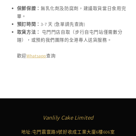
保鮮保證：
無乳化劑及防腐劑，建議取貨當日食用完
畢。
預訂時間：
3-7 天 (急單請先查詢)
取貨方法：
屯門門店自取（步行自屯門站僅需數分
鐘），或預約我們團隊的全港專人送貨服務。
歡迎
Whatsapp
查詢
Vanlily Cake Limited
地址:屯門震寰路9號好收成工業大廈6樓606室