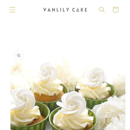
購
跳至內
容
物
車
略過產
品資訊