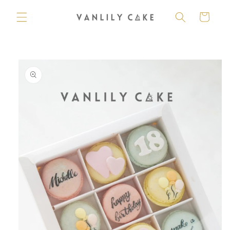
購
跳至內
容
物
車
略過產
品資訊