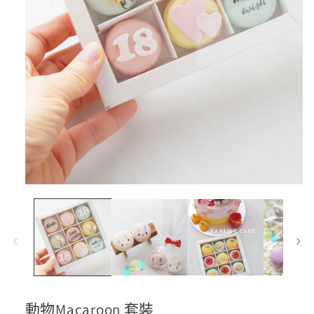
在
互
動
視
窗
中
開
啟
多
動物Macaroon 套裝
媒