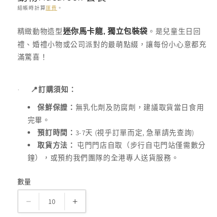
體
結帳時計算
運費
。
檔
存
案
精緻動物造型
。是兒童生日回
迷你馬卡龍,
獨立包裝袋
1
貨
禮、婚禮小物或公司派對的最萌點綴，讓每份小心意都充
單
滿驚喜！
位
(SKU):
📍
訂購須知：
·
保鮮保證：
無乳化劑及防腐劑，建議取貨當日食用
完畢。
3-7
(
,
)
預訂時間：
天
視乎訂單而定
急單請先查詢
取貨方法：
屯門門店自取（步行自屯門站僅需數分
鐘），或預約我們團隊的全港專人送貨服務。
數量
數
量
動
動