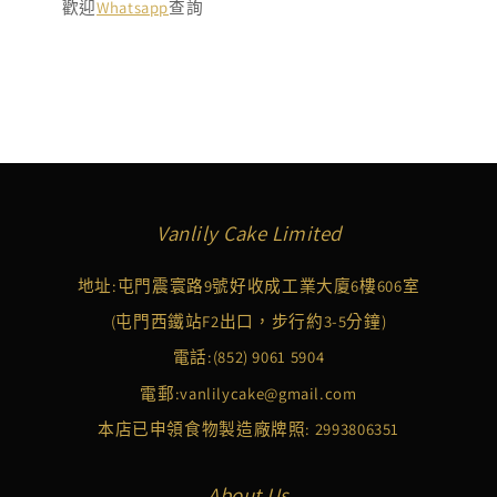
歡迎
Whatsapp
查詢
Vanlily Cake Limited
地址:屯門震寰路9號好收成工業大廈6樓606室
(屯門西鐵站F2出口，步行約3-5分鐘)
電話:
(852) 9061 5904
電郵:
vanlilycake@gmail.com
本店已申領食物製造廠牌照: 2993806351
About Us