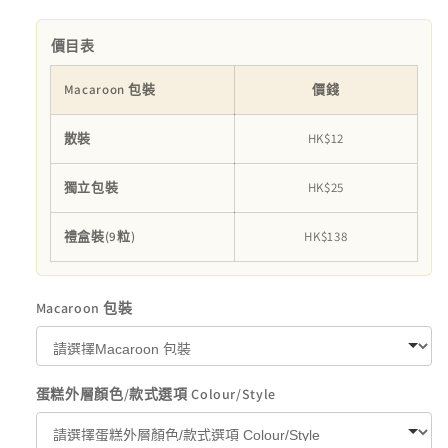
物
物
Macaroon
Macaroon
價目表
套
套
裝
裝
Macaroon 包裝
價錢
數
數
量
量
散裝
HK$12
減
增
獨立包裝
HK$25
少
加
禮盒裝(9粒)
HK$138
Macaroon 包裝
蛋糕外層顏色/款式選項 Colour/Style