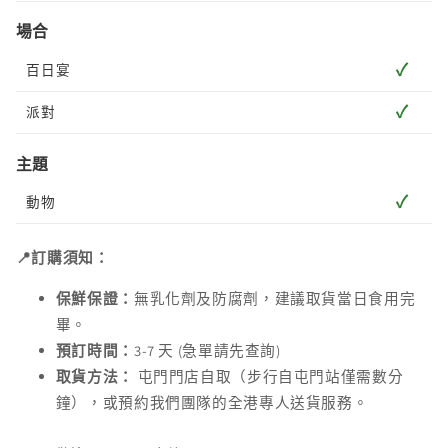
場合
✓
百日宴
✓
派對
主題
✓
動物
📍訂購須知：
保鮮保證：
無乳化劑及防腐劑，建議取貨當日食用完
畢。
預訂時間：
3-7 天 (急單請先查詢)
取貨方法：
屯門門店自取（步行自屯門站僅需數分
鐘），或預約我們團隊的全港專人送貨服務。