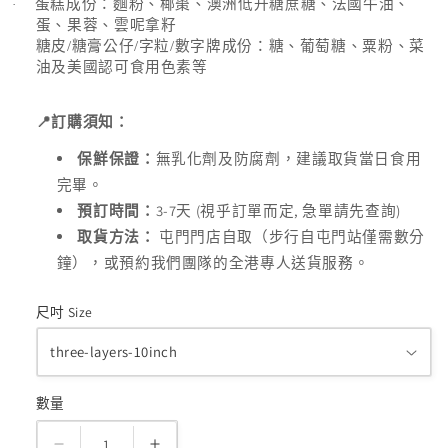
蛋糕成份：麵粉、椰棗、澳洲低升糖蔗糖、法國牛油、
·
蛋、果蓉、雲呢拿籽
糖皮
/
糖膏公仔
/
字粒
/
數字牌成份：糖、葡萄糖、粟粉、菜
油及美國認可食用色素等
📍
訂購須知：
保鮮保證：
無乳化劑及防腐劑，建議取貨當日食用
完畢。
3-7
(
,
)
預訂時間：
天
視乎訂單而定
急單請先查詢
取貨方法：
屯門門店自取（步行自屯門站僅需數分
鐘），或預約我們團隊的全港專人送貨服務。
尺吋 Size
數量
數
量