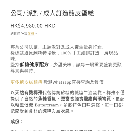
多
媒
公司/ 派對/ 成人訂造糖皮蛋糕
體
檔
案
定
HK$4,980.00 HKD
1
價
結帳時計算
運費
。
存
專為公司誌慶、主題派對及成人慶生量身打造。
貨
從標誌還原到獨特場景，100% 手工細膩訂造，展現品
單
味。
堅持
，少甜美味，讓每一場重要盛宴更顯
低糖健康配方
位
尊貴與獨特。
(SKU):
歡迎Whatsapp直接查詢及報價
更多糖皮糕相簿
以
天然有機椰棗
代替傳統砂糖的低糖牛油蛋糕。椰棗不僅
提供了自然的
焦糖香氣
，
更富含膳食纖維與礦物質
，更配
以輕型低糖
Buttercream
，多款特色口味選擇，每一口都
能感受到食材的純粹與層次感。
成份：