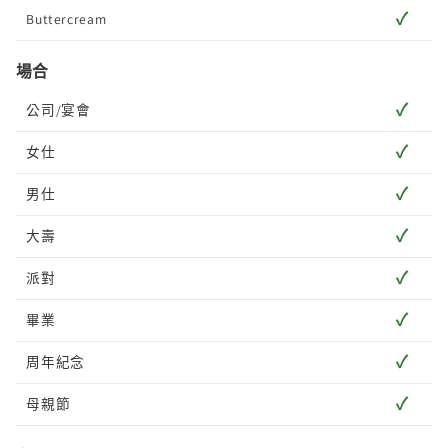
✓
Buttercream
場合
✓
公司/宴會
✓
女仕
✓
男仕
✓
大壽
✓
派對
✓
畢業
✓
周年紀念
✓
母親節