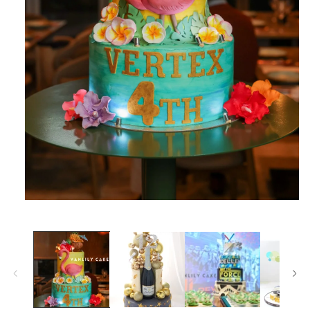
在
互
動
視
窗
中
開
啟