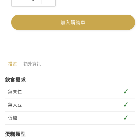
公
公
司/
司/
派
派
加入購物車
對/
對/
成
成
人
人
訂
訂
造
造
描述
額外資訊
糖
糖
皮
皮
飲食需求
蛋
蛋
✓
無果仁
糕
糕
數
數
✓
無大豆
量
量
✓
低糖
減
增
少
加
蛋糕類型