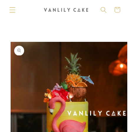
購
跳至內
容
物
車
略過產
品資訊