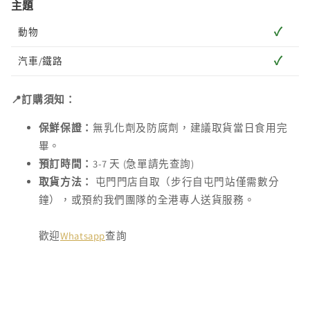
主題
✓
動物
✓
汽車/鐵路
📍訂購須知：
保鮮保證：
無乳化劑及防腐劑，建議取貨當日食用完
畢。
預訂時間：
3-7 天 (急單請先查詢)
取貨方法：
屯門門店自取（步行自屯門站僅需數分
鐘），或預約我們團隊的全港專人送貨服務。
歡迎
Whatsapp
查詢