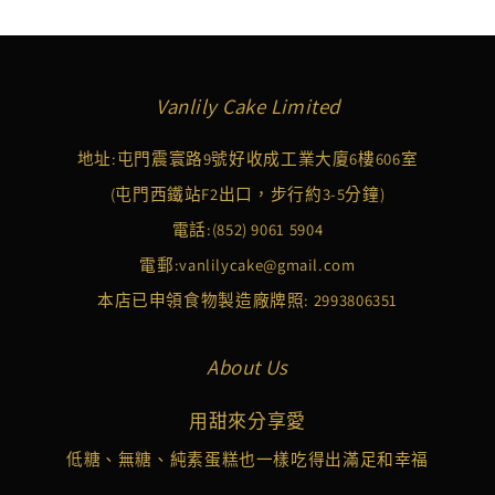
Vanlily Cake Limited
地址:屯門震寰路9號好收成工業大廈6樓606室
(屯門西鐵站F2出口，步行約3-5分鐘)
電話:
(852) 9061 5904
電郵:
vanlilycake@gmail.com
本店已申領食物製造廠牌照: 2993806351
About Us
用甜來分享愛
低糖、無糖、純素蛋糕也一樣吃得出滿足和幸福