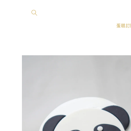
跳至內
容
蛋糕訂
略過產
品資訊