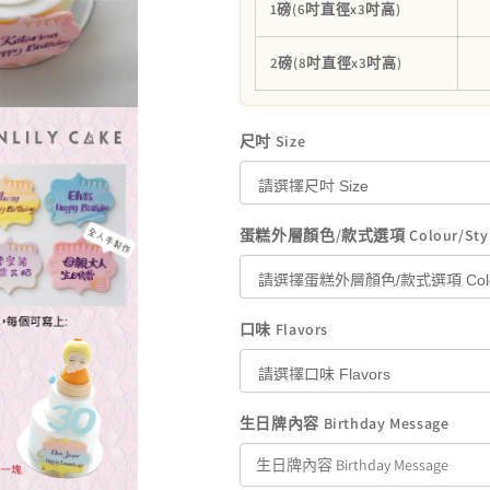
1磅(6吋直徑x3吋高)
減
增
少
加
2磅(8吋直徑x3吋高)
尺吋 Size
蛋糕外層顏色/款式選項 Colour/Sty
口味 Flavors
生日牌內容 Birthday Message