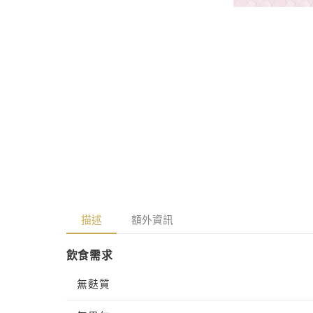
視
在
窗
互
中
動
開
視
啟
窗
多
中
媒
開
體
啟
檔
多
案
媒
6
體
檔
案
7
描述
額外資訊
飲食需求
無麩質