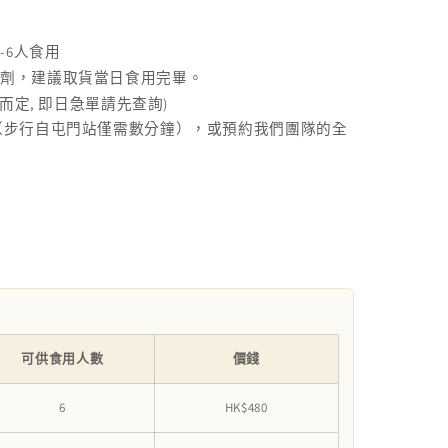
-6
人食用
腐劑，建議取貨當日食用完畢。
,
)
而定
即日急單請先查詢
（步行自屯門站僅需數分鐘），或預約我們團隊的全
可供食用人數
價錢
6
HK$480