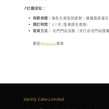
📍訂購須知：
保鮮保證：
無乳化劑及防腐劑，建議取貨當日
預訂時間：
3-7 天 (急單請先查詢)
取貨方法：
屯門門店自取（步行自屯門站僅
歡迎
Whatsapp
查詢
Vanlily Cake Limited