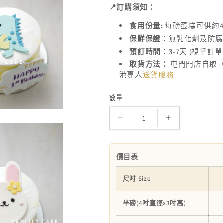
📍
訂購須知：
:
4
食用份量
每磅蛋糕可供約
保鮮保證：
無乳化劑及防
-7
(
預訂時間：3
天
視乎訂單
取貨方法：
屯門門店自取
港專人
送貨服務
數量
數
量
無
無
糖
糖
動
動
價目表
物
物
蛋
蛋
尺吋 Size
糕
糕
半磅(4吋直徑x3吋高)
數
數
量
量