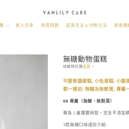
購
客人分享
常見問題
送貨方法 & 付款方法
爸爸媽媽
無糖動物蛋糕
結帳時計算
運費
。
存
可愛熊貓蛋糕, 小兔蛋糕, 小貓蛋糕
貨
都一樣岩! 無糖及無麩質, 專
單
位
BB
專屬（無糖、無麩質）
(SKU):
1
專為
歲寶寶研發，完全不添加
3款無糖口味成份介紹: