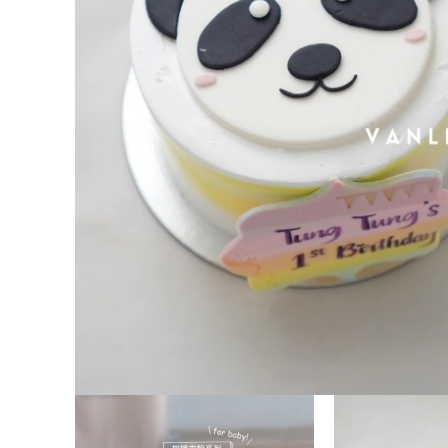
在
互
動