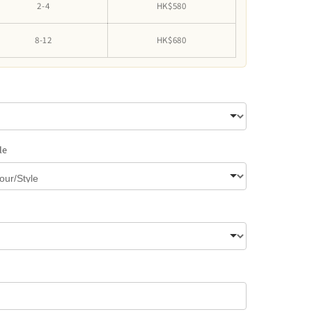
2-4
HK$580
8-12
HK$680
le