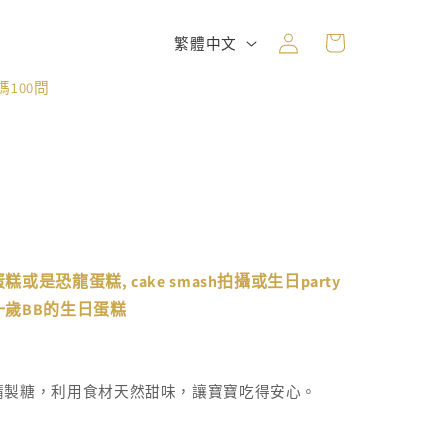
購
登
語
物
繁體中文
入
言
車
100問
或是恐龍蛋糕, cake smash拍攝或生日party
屬一歲BB的生日蛋糕
精製糖，利用食材天然甜味，讓寶寶吃得安心。