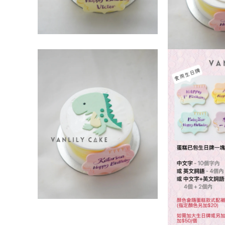
案
檔
3
案
2
在
互
在
動
互
視
動
窗
視
中
窗
開
中
啟
開
多
啟
媒
多
體
媒
檔
體
案
檔
4
案
5
在
互
動