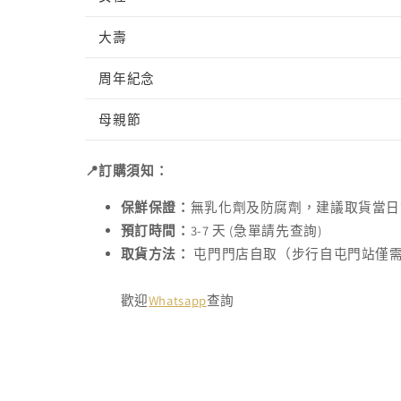
大壽
周年紀念
母親節
📍訂購須知：
保鮮保證：
無乳化劑及防腐劑，建議取貨當日
預訂時間：
3-7 天 (急單請先查詢)
取貨方法：
屯門門店自取（步行自屯門站僅
歡迎
Whatsapp
查詢