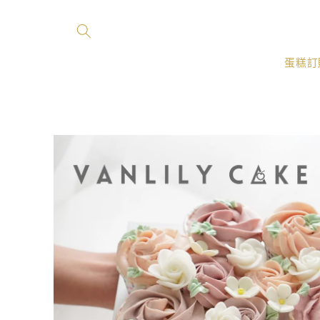
跳至內
容
蛋糕訂
略過產
品資訊