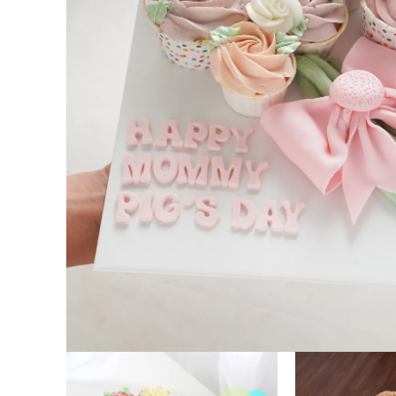
在
互
動