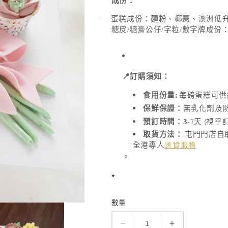
成份：
蛋糕成份：麵粉、椰棗、澳洲低
·
糖皮
/
糖膏公仔
/
字粒
/
數字牌成份
📍
訂購須知：
:
食用份量
每磅蛋糕可供
保鮮保證：
無乳化劑及
-7
(
預訂時間：3
天
視乎
取貨方法：
屯門門店自
全港專人
送貨服務
。
*
數量
數
量
Cupcake
Cupcake