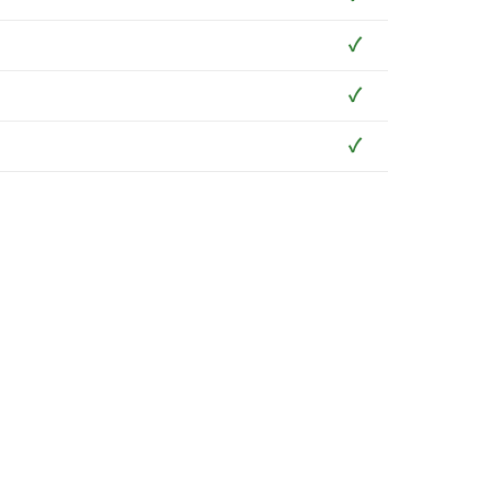
✓
✓
✓