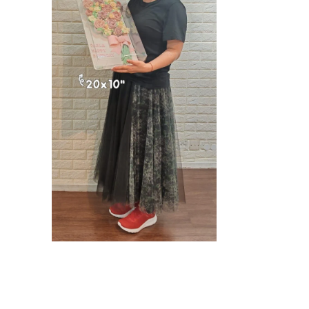
媒
多
體
媒
檔
體
案
檔
3
案
2
在
互
動
視
窗