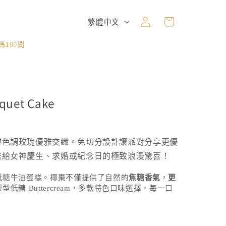
購
登
語
物
繁體中文
入
言
車
100問
quet Cake
種色調玫瑰優雅交織。免切分設計讓派對分享更優
送給女神慶生、求婚或紀念日的極致浪漫驚喜！
低糖牛油蛋糕。椰棗不僅提供了自然的
焦糖香氣
，
更
輕型低糖
Buttercream
，多款特色口味選擇，每一口
。