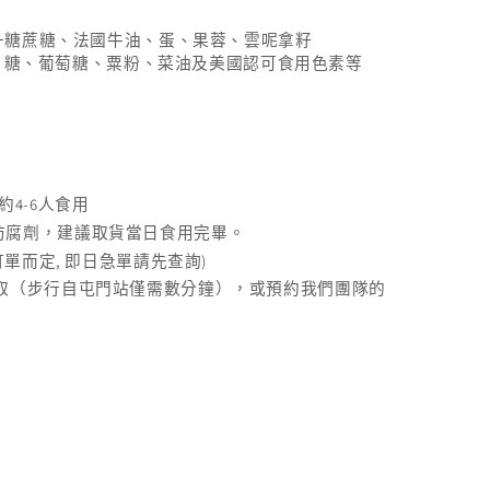
升糖蔗糖、法國牛油、蛋、果蓉、雲呢拿籽
：糖、葡萄糖、粟粉、菜油及美國認可食用色素等
4-6
約
人食用
防腐劑，建議取貨當日食用完畢。
,
)
訂單而定
即日急單請先查詢
取（步行自屯門站僅需數分鐘），或預約我們團隊的