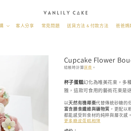
購
客人分享
常見問題
送貨方法 & 付款方法
爸爸媽媽
Cupcake Flower Bou
結帳時計算
運費
。
存
杯子蛋糕
幻化為唯美花束，多
貨
雅，這款可食用的藝術花束是
單
位
以
天然有機椰棗
代替傳統砂糖的
(SKU):
富含膳食纖維與礦物質
，更配以
都能感受到食材的純粹與層次感
更多糖皮蛋糕相簿