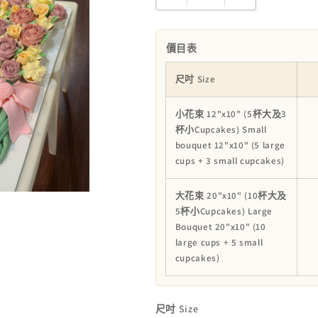
Flower
Flower
Bouquet
Bouquet
Cake
Cake
價目表
數
數
尺吋 Size
量
量
減
增
小花束 12"x10" (5杯大及3
少
加
杯小Cupcakes) Small
bouquet 12"x10" (5 large
cups + 3 small cupcakes)
大花束 20"x10" (10杯大及
5杯小Cupcakes) Large
Bouquet 20"x10" (10
large cups + 5 small
cupcakes)
尺吋 Size