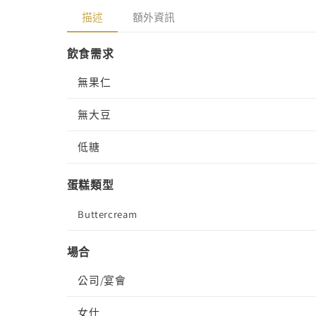
中
描述
額外資訊
開
啟
多
飲食需求
媒
體
無果仁
檔
案
4
無大豆
低糖
蛋糕類型
Buttercream
場合
公司/宴會
女仕