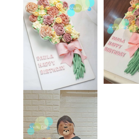
視
窗
中
開
啟
多
媒
體
檔
案
1
在
互
在
動
互
視
動
窗
視
中
窗
開
中
啟
開
多
啟