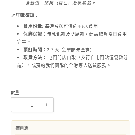
含雞蛋、堅果（杏仁）及乳製品。
📍
訂購須知：
:
4-6
食用份量
每磅蛋糕可供約
人食用
保鮮保證：
無乳化劑及防腐劑，建議取貨當日食用
完畢。
-7
(
)
預訂時間：2
天
急單請先查詢
取貨方法：
屯門門店自取（步行自屯門站僅需數分
鐘），或預約我們團隊的全港專人送貨服務。
數量
數
量
小
小
兔
兔
紅
紅
價目表
蘿
蘿