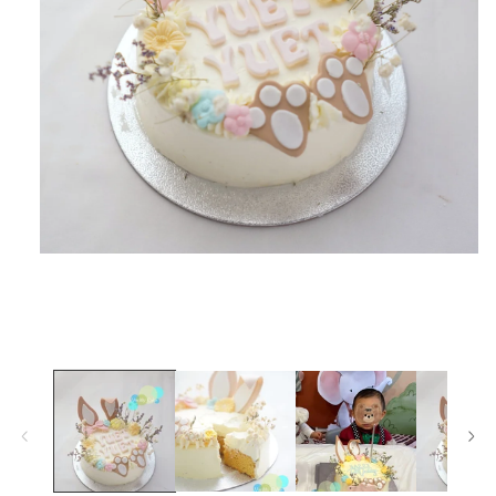
在
互
動
視
窗
中
開
啟
多
媒
體
檔