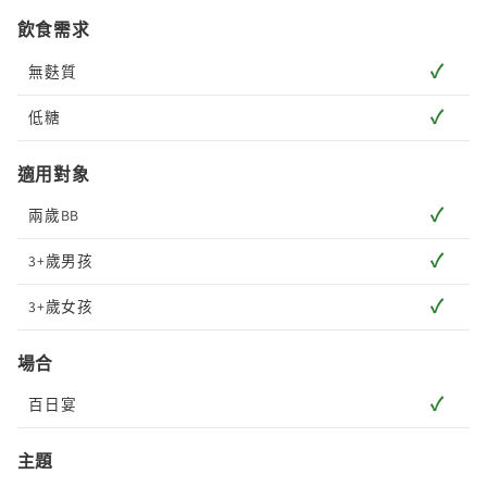
飲食需求
✓
無麩質
✓
低糖
適用對象
✓
兩歲BB
✓
3+歲男孩
✓
3+歲女孩
場合
✓
百日宴
主題