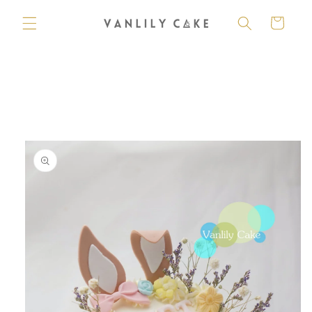
購
跳至內
容
物
車
略過產
品資訊