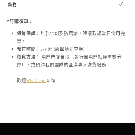
✓
動物
📍訂購須知：
保鮮保證：
無乳化劑及防腐劑，建議取貨當日食用完
畢。
預訂時間：
3-7 天 (急單請先查詢)
取貨方法：
屯門門店自取（步行自屯門站僅需數分
鐘），或預約我們團隊的全港專人送貨服務。
歡迎
Whatsapp
查詢