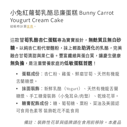
案
1
小兔紅蘿蔔乳酪忌廉蛋糕 Bunny Carrot
Yougurt Cream Cake
結帳時計算
運費
。
存
這
款
甘筍乳酪杏仁蛋糕
無麩質且無白砂
專為寶寶設計，
貨
糖
助消化
。以純杏仁粉代替麵粉，抹上輕盈
的乳酪，完美
單
融合甘筍清甜與果仁香。豐富纖維與蛋白質，讓慶生健康
位
無負擔
低敏蛋糕首選
(SKU):
，是注重營養家庭的
！
蛋糕成份
：杏仁粉、雞蛋、鮮磨甘筍、天然有機龍
舌蘭糖漿。
Yogurt
抹面裝飾
：新鮮乳酪（
）、天然有機龍舌蘭
/
糖漿、手工糖膏裝飾（小兔耳朵
肉墊）、乾燥花草。
糖膏配飾成份：
糖、葡萄糖、粟粉、菜油及美國認
可食用色素等
裝飾乾花不能食用
備註：裝飾性花草與插牌請在食用前移除。本產品