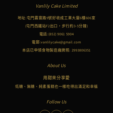
Vanlily Cake Limited
地址:屯門震寰路9號好收成工業大廈6樓606室
(屯門西鐵站F2出口，步行約3-5分鐘)
電話:
(852) 9061 5904
電郵:
vanlilycake@gmail.com
本店已申領食物製造廠牌照: 2993806351
About Us
用甜來分享愛
低糖、無糖、純素蛋糕也一樣吃得出滿足和幸福
Follow Us