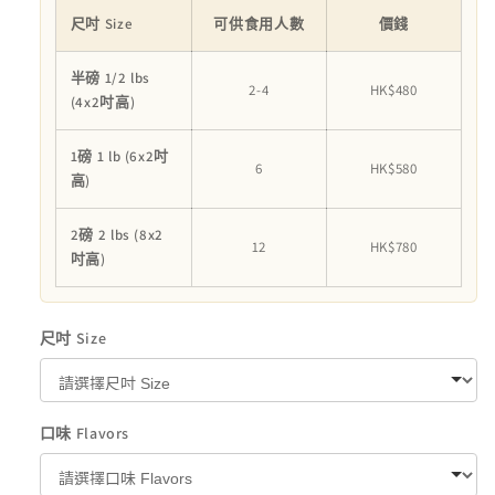
蔔
蔔
尺吋 Size
可供食用人數
價錢
乳
乳
半磅 1/2 lbs
酪
酪
2-4
HK$480
(4x2吋高)
忌
忌
廉
廉
1磅 1 lb (6x2吋
6
HK$580
蛋
蛋
高)
糕
糕
Bunny
Bunny
2磅 2 lbs (8x2
12
HK$780
Carrot
Carrot
吋高)
Yougurt
Yougurt
Cream
Cream
Cake
Cake
尺吋 Size
數
數
量
量
減
增
口味 Flavors
少
加