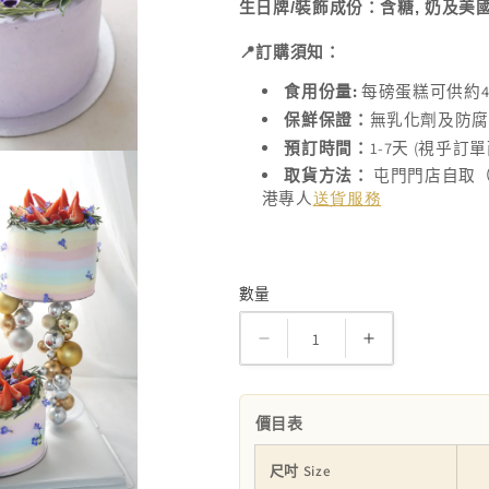
生日牌
/
裝飾成份：含糖
,
奶及美
📍
訂購須知：
:
4
食用份量
每磅蛋糕可供約
保鮮保證：
無乳化劑及防
1-7
(
預訂時間：
天
視乎訂單
取貨方法：
屯門門店自取
港專人
送貨服務
數量
數
量
鮮
鮮
果
果
米
米
價目表
蛋
蛋
糕
糕
尺吋 Size