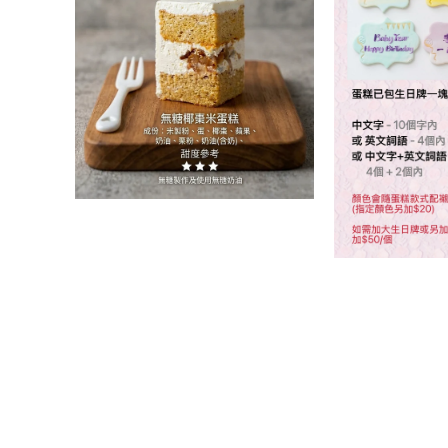
開
中
啟
開
多
啟
媒
多
體
媒
檔
體
案
檔
7
案
6
在
互
動
視
在
窗
互
中
動
開
視
啟
窗
多
中
媒
開
體
啟
檔
多
案
媒