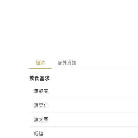
8
體
檔
案
9
描述
額外資訊
飲食需求
無麩質
無果仁
無大豆
低糖