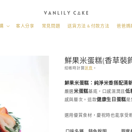
購
客人分享
常見問題
送貨方法 & 付款方法
爸爸媽媽
鮮果米蛋糕(香草裝飾
結帳時計算
運費
。
存
鮮果米蛋糕：純淨米香搭配清
貨
米蛋糕
低
嚴選
基底，口感濕潤且
單
健康生日蛋糕
感與層次。這款
是
位
(SKU):
選用優質食材，慶祝時也能享受
口味名稱
特色說明
甜度