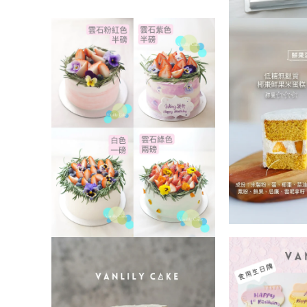
互
動
在
視
互
窗
動
中
視
開
窗
啟
中
多
開
媒
啟
體
多
檔
媒
案
體
4
檔
案
5
在
互
在
動
互
視
動
窗
視
中
窗