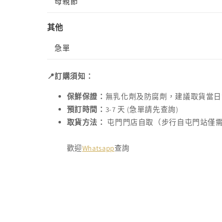
母親節
其他
急單
📍訂購須知：
保鮮保證：
無乳化劑及防腐劑，建議取貨當日
預訂時間：
3-7 天 (急單請先查詢)
取貨方法：
屯門門店自取（步行自屯門站僅
歡迎
Whatsapp
查詢