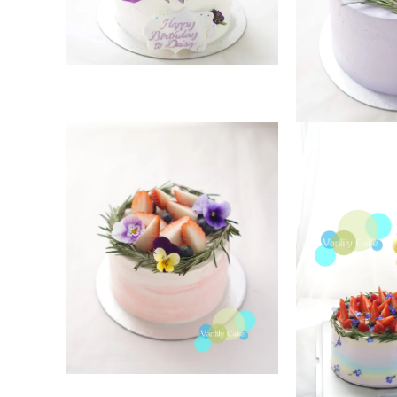
媒
體
檔
案
在
1
互
動
視
在
窗
互
中
動
開
視
啟
窗
多
中
媒
開
體
啟
檔
多
案
媒
2
體
檔
案
3
在