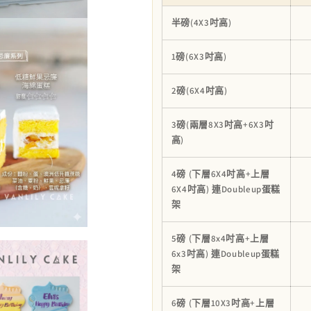
(香
(香
半磅(4X3吋高)
草
草
裝
裝
1磅(6X3吋高)
飾)
飾)
數
數
2磅(6X4吋高)
量
量
減
增
3磅(兩層8X3吋高+6X3吋
少
加
高)
4磅 (下層6X4吋高+上層
6X4吋高) 連Doubleup蛋糕
架
5磅 (下層8x4吋高+上層
6x3吋高) 連Doubleup蛋糕
架
6磅 (下層10X3吋高+上層