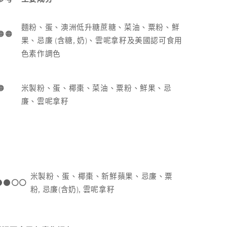
麵粉、蛋、澳洲低升糖蔗糖、菜油、粟粉、鮮
🟠🟠
(
,
)
果、忌廉
含糖
奶
、雲呢拿籽及美國認可食用
色素作調色
🟠
米製粉、蛋、椰棗、菜油、粟粉、鮮果、忌
廉、雲呢拿籽
米製粉、蛋、椰棗、新鮮蘋果、忌廉、粟
🟠⚪️⚪️
,
(
),
粉
忌廉
含奶
雲呢拿籽