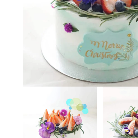
在
互
動
視
窗
中
開
啟
多