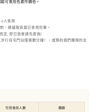
國認可食用色素作調色。
-6
人食用
腐劑，建議取貨當日食用完畢。
,
)
而定
即日急單請先查詢
（步行自屯門站僅需數分鐘），或預約我們團隊的全
可供食用人數
價錢