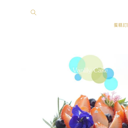
跳至內
容
蛋糕訂
略過產
品資訊