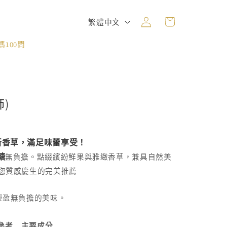
購
登
語
物
繁體中文
入
言
車
100問
)
新香草，滿足味蕾享受！
糖
無負擔。點綴繽紛鮮果與雅緻香草，兼具自然美
您質感慶生的完美推薦
輕盈無負擔的美味。
參考
主要成分