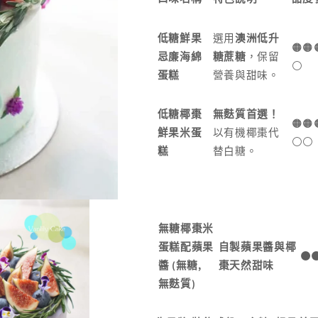
低糖鮮果
選用
澳洲低升
🟠🟠
忌廉海綿
糖蔗糖
，保留
⚪️
蛋糕
營養與甜味。
低糖椰棗
無麩質首選！
🟠🟠
鮮果米蛋
以有機椰棗代
⚪️⚪️
糕
替白糖。
無糖椰棗米
蛋糕配蘋果
自製蘋果醬與椰
🟠
(
,
醬
無糖
棗天然甜味
)
無麩質