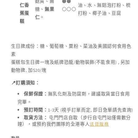
麩質、無
🟠🟠
仁香
油、水、無鋁泡打粉、梳
糖、
無果
⚪️⚪️⚪️
蕉蛋
打粉、椰子油、豆腐
仁
。
糕
生日牌成份：糖、葡萄糖、粟粉、菜油及美國認何食用色
素
蛋糕包生日牌一塊及紙牌恐龍/動物裝飾(不能食用) , 另加
動物牌, 加$20/塊
📍
訂購須知：
保鮮保證：
無乳化劑及防腐劑，建議取貨當日食用
完畢。
1-3
(
,
)
預訂時間：
天
視乎訂單而定
即日急單請先查詢
取貨方法：
屯門門店自取（步行自屯門站僅需數分
鐘），或預約我們團隊的全港專人
送貨服務