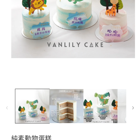
在
互
動
視
窗
中
開
啟
多
媒
體
檔
案
純素動物蛋糕
1