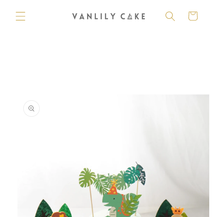
購
跳至內
容
物
車
略過產
品資訊