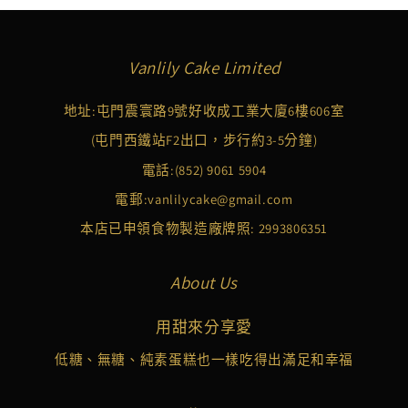
Vanlily Cake Limited
地址:屯門震寰路9號好收成工業大廈6樓606室
(屯門西鐵站F2出口，步行約3-5分鐘)
電話:
(852) 9061 5904
電郵:
vanlilycake@gmail.com
本店已申領食物製造廠牌照: 2993806351
About Us
用甜來分享愛
低糖、無糖、純素蛋糕也一樣吃得出滿足和幸福