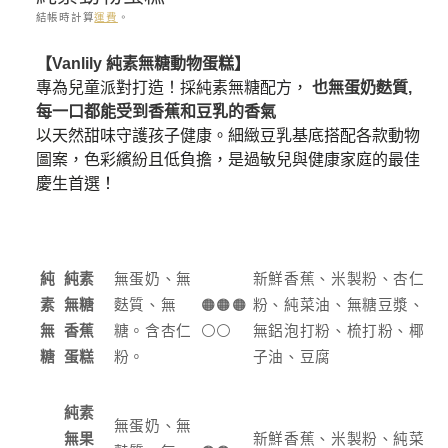
結帳時計算
運費
。
存
【Vanlily 純素無糖動物蛋糕】
貨
專為兒童派對打造！採純素無糖配方，
也無蛋奶麩質,
單
每一口都能受到香蕉和豆乳的香氣
位
以天然甜味守護孩子健康。細緻豆乳基底搭配各款動物
(SKU):
圖案，色彩繽紛且低負擔，是過敏兒與健康家庭的最佳
慶生首選
！
純
純素
無蛋奶、無
新鮮香蕉、米製粉、杏仁
素
無糖
麩質、無
🟠🟠🟠
粉、純菜油、無糖豆漿、
無
香蕉
糖。含杏仁
⚪️⚪️
無鋁泡打粉、梳打粉、椰
糖
蛋糕
粉。
子油、豆腐
純素
無蛋奶、無
無果
新鮮香蕉、米製粉、純菜