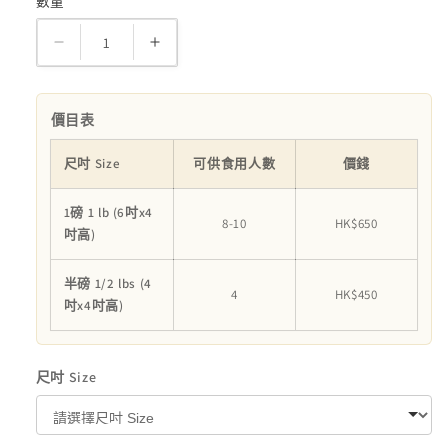
數量
數
量
純
純
素
素
動
動
價目表
物
物
蛋
蛋
尺吋 Size
可供食用人數
價錢
糕
糕
1磅 1 lb (6吋x4
數
數
8-10
HK$650
吋高)
量
量
減
增
半磅 1/2 lbs (4
4
HK$450
少
加
吋x4吋高)
尺吋 Size