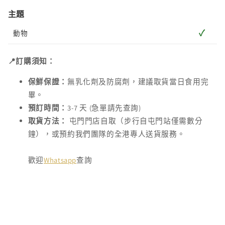
主題
✓
動物
📍訂購須知：
保鮮保證：
無乳化劑及防腐劑，建議取貨當日食用完
畢。
預訂時間：
3-7 天 (急單請先查詢)
取貨方法：
屯門門店自取（步行自屯門站僅需數分
鐘），或預約我們團隊的全港專人送貨服務。
歡迎
Whatsapp
查詢