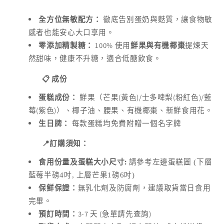
存
全方位無敏配方：
徹底告別蛋奶與麩質，讓食物敏
貨
感者也能安心大口享用。
單
100%
零添加精製糖：
使用
鮮果與有機椰棗
提煉天
位
然甜味，健康不升糖，適合低醣飲食。
(SKU):
📋
成份
(
)
/
(
)
/
蛋糕成份：
鮮果（芒果
黃色
士多啤梨
粉紅色
藍
(
)
莓
紫色
）、椰子油、腰果、有機椰棗、新鮮食用花。
生日牌：
每款蛋糕均免費附贈一個名字牌
📍
訂購須知：
:
食用份量及蛋糕大小尺寸
請參考左邊蛋糕圖 (下層
藍莓半磅4吋, 上層芒果1磅6吋)
保鮮保證：
無乳化劑及防腐劑，建議取貨當日食用
完畢。
3-7
(
)
預訂時間：
天
急單請先查詢