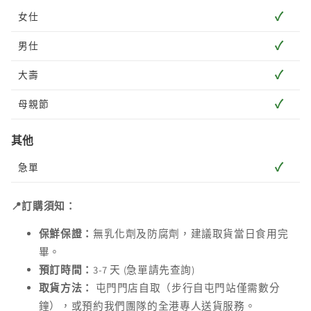
✓
女仕
✓
男仕
✓
大壽
✓
母親節
其他
✓
急單
📍訂購須知：
保鮮保證：
無乳化劑及防腐劑，建議取貨當日食用完
畢。
預訂時間：
3-7 天 (急單請先查詢)
取貨方法：
屯門門店自取（步行自屯門站僅需數分
鐘），或預約我們團隊的全港專人送貨服務。