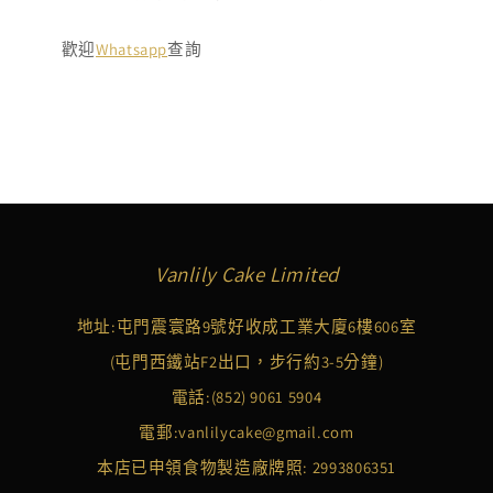
歡迎
Whatsapp
查詢
Vanlily Cake Limited
地址:屯門震寰路9號好收成工業大廈6樓606室
(屯門西鐵站F2出口，步行約3-5分鐘)
電話:
(852) 9061 5904
電郵:
vanlilycake@gmail.com
本店已申領食物製造廠牌照: 2993806351