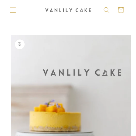
購
跳至內
容
物
車
略過產
品資訊