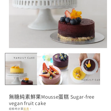
在
互
動
視
窗
中
開
啟
多
媒
無糖純素鮮果Mousse蛋糕 Sugar-free
體
vegan fruit cake
檔
案
結帳時計算
運費
。
1