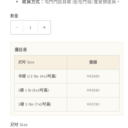
(
)
取貨方式：
屯門門店自取
近屯門站
或安排送貨。
數量
數
量
無
無
糖
糖
純
純
價目表
素
素
鮮
鮮
尺吋 Size
價錢
果
果
Mousse
Mousse
半磅 1/2 lbs (4x2吋高)
HK$480
蛋
蛋
1磅 1 lb (6x2吋高)
HK$580
糕
糕
Sugar-
Sugar-
free
free
2磅 2 lbs (7x2吋高)
HK$780
vegan
vegan
fruit
fruit
cake
cake
尺吋 Size