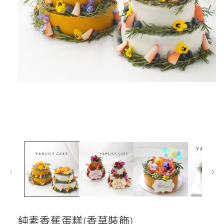
在
互
動
視
窗
中
開
啟
多
媒
體
檔
案
1
純素香蕉蛋糕(香草裝飾)