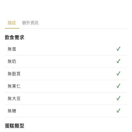
描述
額外資訊
飲食需求
✓
無蛋
✓
無奶
✓
無麩質
✓
無果仁
✓
無大豆
✓
無糖
蛋糕類型