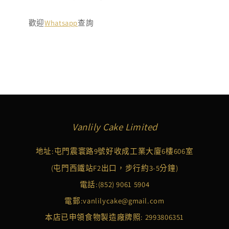
歡迎
Whatsapp
查詢
Vanlily Cake Limited
地址:屯門震寰路9號好收成工業大廈6樓606室
(屯門西鐵站F2出口，步行約3-5分鐘)
電話:
(852) 9061 5904
電郵:
vanlilycake@gmail.com
本店已申領食物製造廠牌照: 2993806351