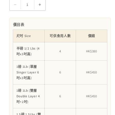
量
純
純
素
素
香
香
價目表
蕉
蕉
蛋
蛋
尺吋 Size
可供食用人數
價錢
糕
糕
半磅 1/2 Lbs (4
(香
(香
4
HK$380
吋x3吋高)
草
草
裝
裝
1磅 1Lb (單層
飾)
飾)
Singer Layer 6
6
HK$450
數
數
吋x3吋高)
量
量
1磅 1Lb (雙層
減
增
Double Layer 4
6
HK$450
少
加
吋+2吋)
1.5磅 1.5Lbs (雙