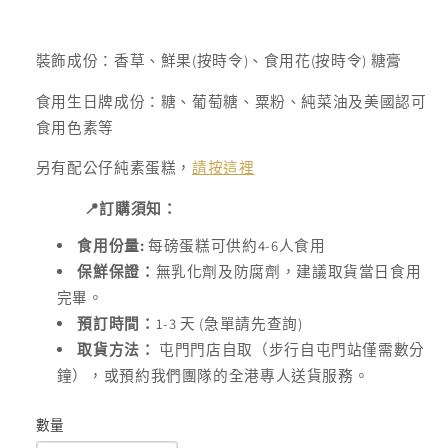
裝飾成份：香草、鮮果(按時令)、食用花(按時令) 糖膏
食用生日牌成份：糖、葡萄糖、粟粉、純菜油及美國認可
食用色素等
另有配公仔純素蛋糕，
請按這裡
📍
訂購須知：
:
4-6
食用份量
每磅蛋糕可供約
人食用
保鮮保證：
無乳化劑及防腐劑，建議取貨當日食用
完畢。
1-3
(
)
預訂時間：
天
急單請先查詢
取貨方法：
屯門門店自取（步行自屯門站僅需數分
鐘），或預約我們團隊的全港專人送貨服務。
數量
數