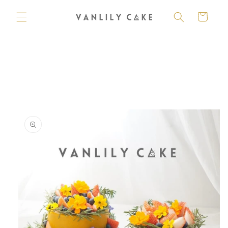
購
跳至內
容
物
車
略過產
品資訊