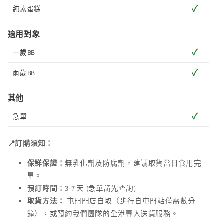
✓
純素蛋糕
適用對象
✓
一歲BB
✓
兩歲BB
其他
✓
急單
📍訂購須知：
保鮮保證：
無乳化劑及防腐劑，建議取貨當日食用完
畢。
預訂時間：
3-7 天 (急單請先查詢)
取貨方法：
屯門門店自取（步行自屯門站僅需數分
鐘），或預約我們團隊的全港專人送貨服務。