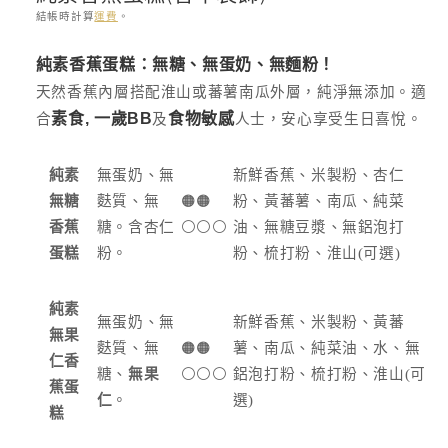
結帳時計算
運費
。
存
純素香蕉蛋糕：無糖、無蛋奶、無麵粉！
貨
天然香蕉內層搭配淮山或蕃薯南瓜外層，純淨無添加。適
單
合
及
人士，安心享受生日喜悅。
素食, 一歲BB
食物敏感
位
(SKU):
純素
無蛋奶、無
新鮮香蕉、米製粉、杏仁
無糖
麩質、無
🟠🟠
粉、黃蕃薯、南瓜、純菜
香蕉
糖。含杏仁
⚪️⚪️⚪️
油、無糖豆漿、無鋁泡打
蛋糕
粉。
粉、梳打粉、淮山(可選)
純素
無蛋奶、無
新鮮香蕉、米製粉、黃蕃
無果
麩質、無
🟠🟠
薯、南瓜、純菜油、水、無
仁香
糖、
無果
⚪️⚪️⚪️
鋁泡打粉、梳打粉、淮山(可
蕉蛋
仁
。
選)
糕