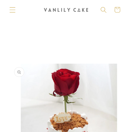
購
跳至內
容
物
車
略過產
品資訊