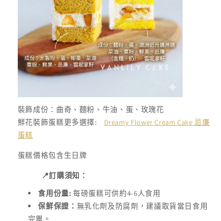
裝飾成份：曲奇、麵粉、牛油、蛋、玫瑰花
Dreamy Flower Cream Cake 忌廉
鮮花裝飾蛋糕更多選擇:
蛋糕
蛋糕價格包含生日牌
📍
訂購須知：
:
4-6
食用份量
每磅蛋糕可供約
人食用
保鮮保證：
無乳化劑及防腐劑，建議取貨當日食用
完畢。