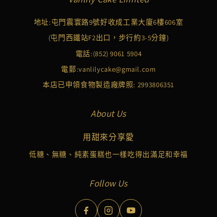
地址:屯門震寰路9號好收成工業大廈6樓606室
(屯門西鐵站F2出口，步行約3-5分鐘)
電話:
(852) 9061 5904
電郵:
vanlilycake@gmail.com
本店已申領食物製造廠牌照: 2993806351
About Us
用甜來分享愛
低糖、無糖、純素蛋糕也一樣吃得出滿足和幸福
Follow Us