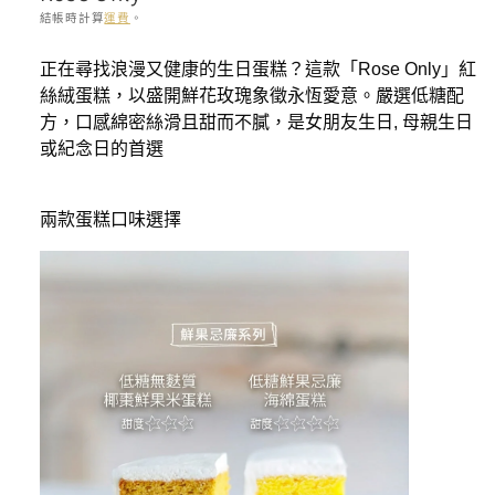
結帳時計算
運費
。
存
正在尋找浪漫又健康的
生日蛋糕
？這款「Rose Only」紅
貨
絲絨蛋糕，以盛開
鮮花玫瑰
象徵永恆愛意。嚴選低糖配
單
方，口感綿密絲滑且甜而不膩，是女朋友生日,
母親生日
位
或紀念日的首選
(SKU):
兩款蛋糕口味選擇