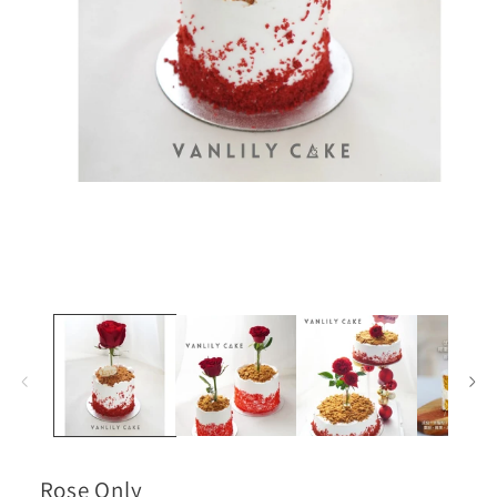
在
互
動
視
窗
中
開
啟
多
媒
體
檔
案
1
Rose Only