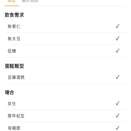
描述
額外資訊
飲食需求
✓
無果仁
✓
無大豆
✓
低糖
蛋糕類型
✓
忌廉蛋糕
場合
✓
女仕
✓
周年紀念
✓
母親節