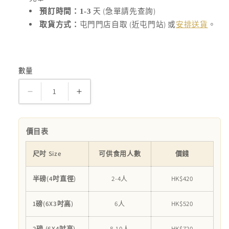
(
)
預訂時間：1-3
天
急單請先查詢
(
)
取貨方式：
屯門門店自取
近屯門站
或
安排送貨
。
數量
數
量
Rose
Rose
Only
Only
數
數
價目表
量
量
減
增
尺吋 Size
可供食用人數
價錢
少
加
半磅(4吋直徑)
2-4人
HK$420
1磅(6X3吋高)
6人
HK$520
2磅 (6X4吋高)
8-10人
HK$720