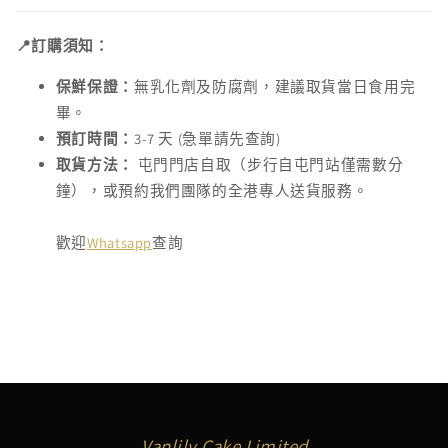
📍訂購須知：
保鮮保證：
無乳化劑及防腐劑，建議取貨當日食用完
畢。
預訂時間：
3-7 天 (急單請先查詢)
取貨方法：
屯門門店自取（步行自屯門站僅需數分
鐘），或預約我們團隊的全港專人送貨服務。
歡迎
Whatsapp
查詢
Vanlily Cake Limited