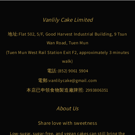
Vanlily Cake Limited
地址:Flat 502, 5/F, Good Harvest Industrial Building, 9 Tsun
Wan Road, Tuen Mun
(Tuen Mun West Rail Station Exit F2, approximately 3 minutes
walk)
電話:
(852) 9061 5904
電郵:
vanlilycake@gmail.com
本店已申領食物製造廠牌照: 2993806351
About Us
Share love with sweetness
Low-sugar, sugar-free, and vegan cakes can still bring the