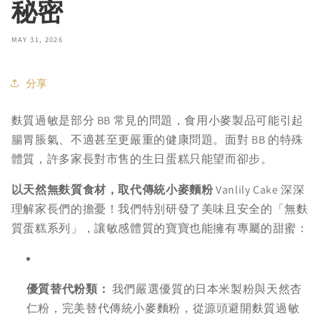
秘密
MAY 31, 2026
分享
麩質過敏是部分 BB 常見的問題，食用小麥製品可能引起
腸胃脹氣、不適甚至更嚴重的健康問題。面對 BB 的特殊
體質，許多家長對市售的生日蛋糕只能望而卻步。
以天然無麩質食材，取代傳統小麥麵粉
Vanlily Cake 深深
理解家長們的擔憂！我們特別研發了美味且安全的「無麩
質蛋糕系列」，讓敏感體質的寶寶也能擁有專屬的甜蜜：
優質替代粉類：
我們嚴選優質的日本米製粉與天然杏
仁粉，完美替代傳統小麥麵粉，從源頭避開麩質過敏