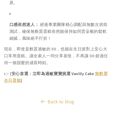
原。
口感依然迷人：
經過專業團隊精心調配與無數次烘焙
測試，確保無麩質蛋糕依然能保持如同雲朵般的鬆軟
細膩，風味絕不打折！
現在，即使是麩質過敏的 BB，也能在生日派對上安心大
口享用蛋糕。讓全家人一同分享喜悅，不再讓 BB 錯過任
何一個甜蜜的成長時刻。
👉
[安心首選：立即為過敏寶寶挑選 Vanlily Cake
無麩質
生日蛋糕
]
Back to blog