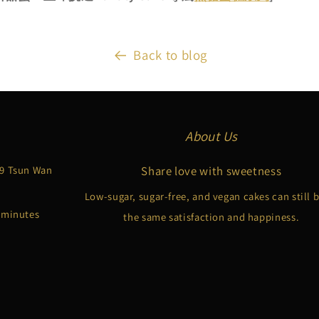
Back to blog
About Us
 9 Tsun Wan
Share love with sweetness
Low-sugar, sugar-free, and vegan cakes can still 
3 minutes
the same satisfaction and happiness.