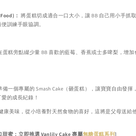
 Food)：
將蛋糕切成適合一口大小，讓 BB 自己用小手抓
順便訓練手眼協調。
在蛋糕旁點綴少量 BB 喜歡的藍莓、香蕉或士多啤梨，增
準備一個專屬的 Smash Cake（砸蛋糕），讓寶寶自由發
可愛的成長紀錄！
愛上健康美味，從小培養對天然食物的喜好，這將是父母送給
甜蜜：立即挑選 Vanlily Cake 專屬
無糖蛋糕系列
]