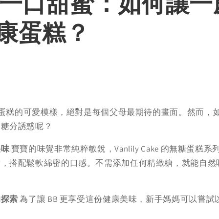
第一口甜蜜：如何讓一
康蛋糕？
品嚐蛋糕的可愛模樣，絕對是每個父母最期待的畫面。然而，如何
高糖分誘惑呢？
美味
寶寶的味覺非常純粹敏銳，Vanlily Cake 的無糖蛋
，搭配鬆軟綿密的口感。不需添加任何精緻糖，就能自然吸引
的探索
為了讓 BB 更享受這份健康美味，新手媽媽可以嘗試