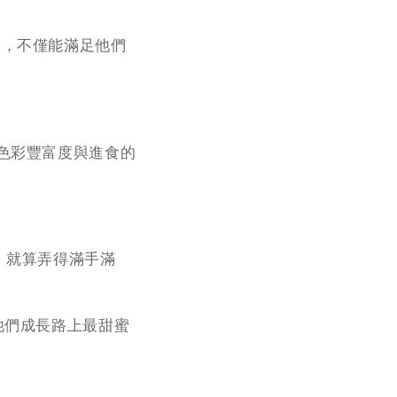
取，不僅能滿足他們
加色彩豐富度與進食的
揮，就算弄得滿手滿
他們成長路上最甜蜜