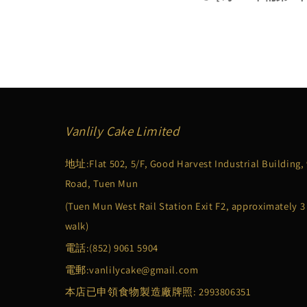
Vanlily Cake Limited
地址:Flat 502, 5/F, Good Harvest Industrial Building,
Road, Tuen Mun
(Tuen Mun West Rail Station Exit F2, approximately 
walk)
電話:
(852) 9061 5904
電郵:
vanlilycake@gmail.com
本店已申領食物製造廠牌照: 2993806351