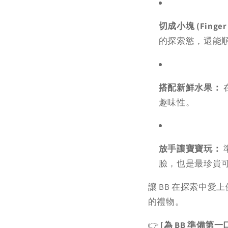
切成小塊 (Finger
的探索慾，還能
搭配新鮮水果：
趣味性。
放手讓寶寶玩：
臉，也是最珍貴
讓 BB 在探索中
的禮物。
👉
[為 BB 準備第一口