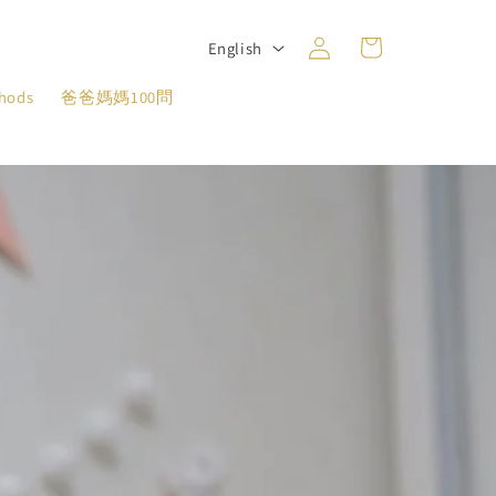
Log
L
Cart
English
in
a
thods
爸爸媽媽100問
n
g
u
a
g
e