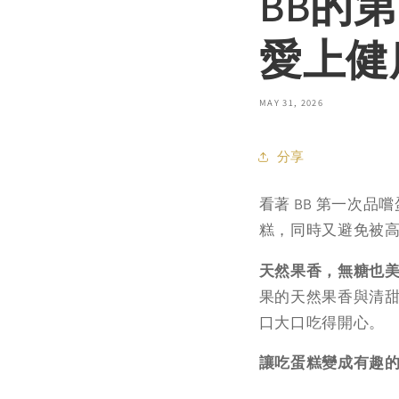
BB的
愛上健
MAY 31, 2026
分享
看著 BB 第一次
糕，同時又避免被
天然果香，無糖也
果的天然果香與清甜
口大口吃得開心。
讓吃蛋糕變成有趣