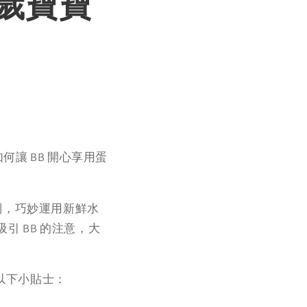
歲寶寶
讓 BB 開心享用蛋
糕系列，巧妙運用新鮮水
 BB 的注意，大
以下小貼士：